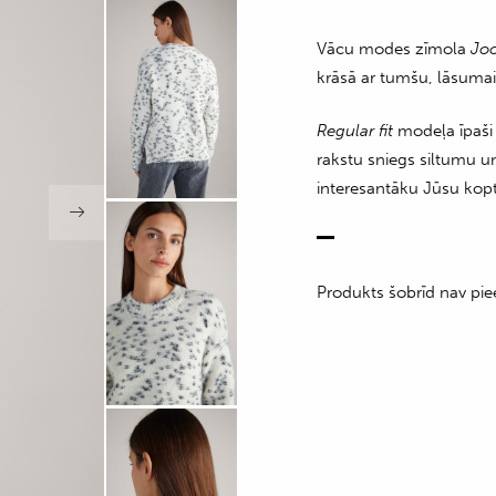
Vācu modes zīmola
Jo
krāsā ar tumšu, lāsumai
Regular fit
modeļa īpaši 
rakstu sniegs siltumu u
interesantāku Jūsu kopt
Produkts šobrīd nav pie