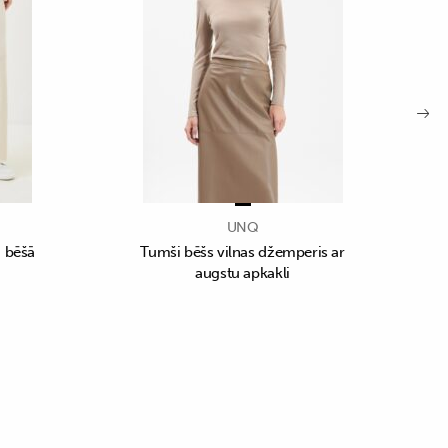
UNQ
i bēšā
Tumši bēšs vilnas džemperis ar
augstu apkakli