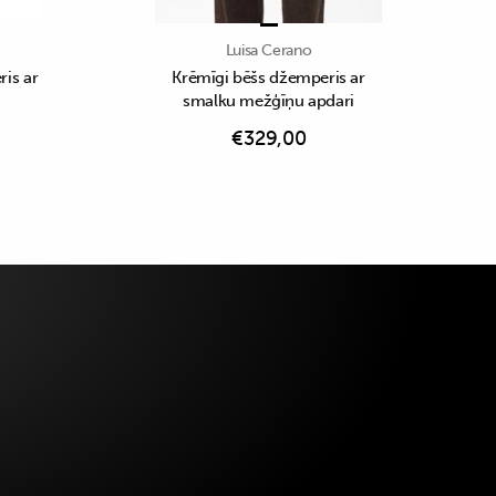
Luisa Cerano
is ar
Krēmīgi bēšs džemperis ar
smalku mežģīņu apdari
€
329,00