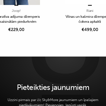
Joop!
Riani
ratīva adījuma džemperis
Vilnas un kašmira džemper
 saīsinātām piedurknēm
čokera apkakli
€
229,00
€
499,00
Pieteikties jaunumiem
Uzzini pirmais par i/c Sky&More jaunumiem un īpašajiem
piedāvājumiem! Pievienojies. Iegūsti vairāk.