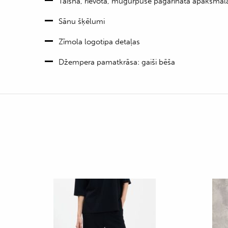
Taisna, rievota, mugurpusē pagarināta apakšmal
Sānu šķēlumi
Zīmola logotipa detaļas
Džempera pamatkrāsa: gaiši bēša