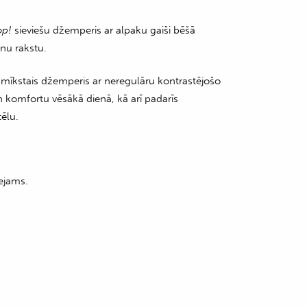
op!
sieviešu džemperis ar alpaku gaiši bēšā
nu rakstu.
mīkstais džemperis ar neregulāru kontrastējošo
n komfortu vēsākā dienā, kā arī padarīs
ēlu.
ejams.