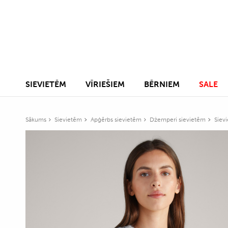
SIEVIETĒM
VĪRIEŠIEM
BĒRNIEM
SALE
Sākums
Sievietēm
Apģērbs sievietēm
Džemperi sievietēm
Sievi