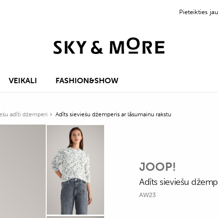
Pieteikties 
VEIKALI
FASHION&SHOW
ešu adīti džemperi
Adīts sieviešu džemperis ar lāsumainu rakstu
JOOP!
Adīts sieviešu džemp
AW23