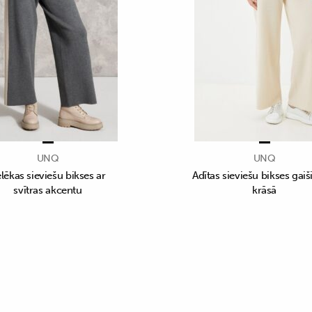
UNQ
UNQ
lēkas sieviešu bikses ar
Adītas sieviešu bikses gaiš
svītras akcentu
krāsā