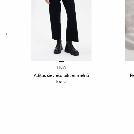
UNQ
Adītas sieviešu bikses melnā
Pe
krāsā