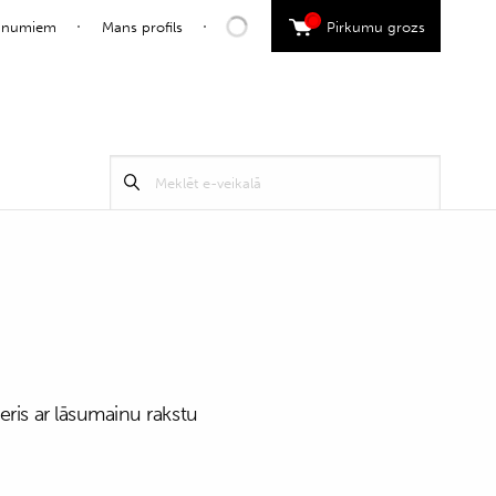
0
jaunumiem
Mans profils
Pirkumu grozs
Search
Meklēt
for:
eris ar lāsumainu rakstu