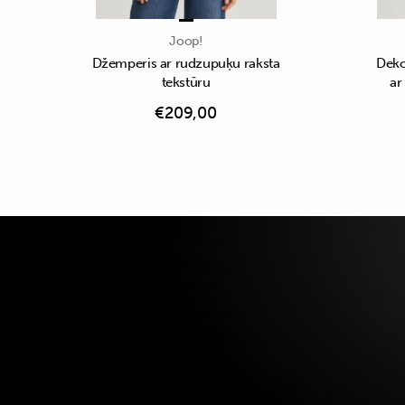
Joop!
Džemperis ar rudzupuķu raksta
Deko
tekstūru
ar
€
209,00