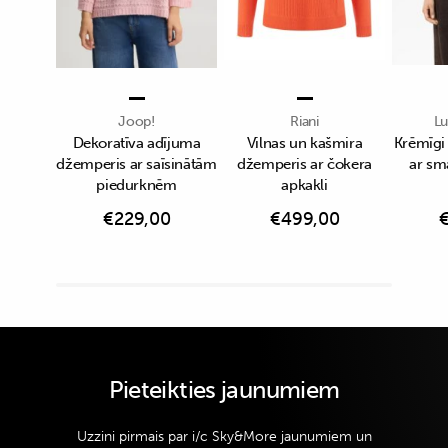
Joop!
Riani
Lu
Dekoratīva adījuma
Vilnas un kašmira
Krēmīgi
džemperis ar saīsinātām
džemperis ar čokera
ar sm
piedurknēm
apkakli
€
229,00
€
499,00
Pieteikties jaunumiem
Uzzini pirmais par i/c Sky&More jaunumiem un