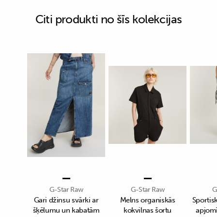
Citi produkti no šīs kolekcijas
G-Star Raw
G-Star Raw
G
Gari džinsu svārki ar
Melns organiskās
Sportisk
šķēlumu un kabatām
kokvilnas šortu
apjom