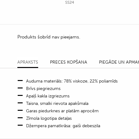
SS24
Produkts šobrīd nav pieejams.
APRAKSTS
PRECES KOPŠANA
PIEGĀDE UN APMA
Auduma materiāls: 78% viskoze, 22% poliamīds
Brīvs piegriezums
Apaļš kakla izgriezums
Taisna, smalki rievota apakšmala
Garas piedurknes ar platām aprocēm
Zīmola logotipa detaļas
Džempera pamatkrāsa: gaiši debeszila