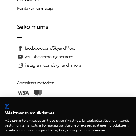
Kontaktinformācija
Seko mums
facebook.com/SkyandMore
youtube.com/skyandmore
instagram.com/sky_and_more
Apmaksas metodes:
Piegādes iespējas:
Mēs izmantojam sīkdatnes
Mēs izmantojam savas un trešo pušu sīkdatnes, lai saglabātu Jūsu iepirkšanās
vēsturi un izmantotu informāciju par Jūsu iepriekš iegādātajiem produktiem,
lai ieteiktu Jums citus produktus, kuri, mūsuprāt, Jūs interesēs.