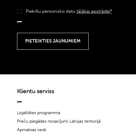
Piekrītu personisko datu
tālākai apstrādei*
Klientu serviss
Lojalitātes programma
Preču piegādes nosacījumi Latvijas teritorijā
Apmaksas veidi