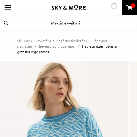
0
Search
Meklēt
for:
Sākums
Sievietēm
Apģērbs sievietēm
Džemperi
sievietēm
Sieviešu adīti džemperi
Sieviešu džemperis ar
grafisku logo rakstu