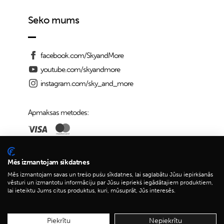
Seko mums
facebook.com/SkyandMore
youtube.com/skyandmore
instagram.com/sky_and_more
Apmaksas metodes:
Piegādes iespējas:
Mēs izmantojam sīkdatnes
Mēs izmantojam savas un trešo pušu sīkdatnes, lai saglabātu Jūsu iepirkšanās
vēsturi un izmantotu informāciju par Jūsu iepriekš iegādātajiem produktiem,
lai ieteiktu Jums citus produktus, kuri, mūsuprāt, Jūs interesēs.
© 2026 Sky&More
Piekrītu
Nepiekrītu