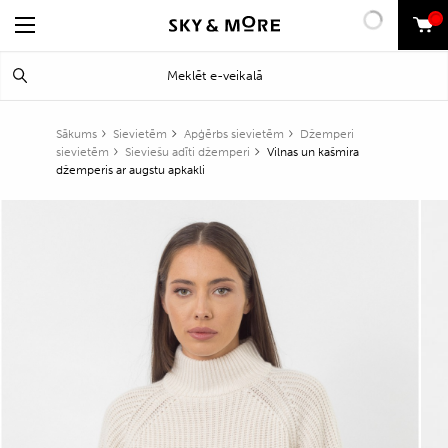
0
Search
Meklēt
for:
Sākums
Sievietēm
Apģērbs sievietēm
Džemperi
sievietēm
Sieviešu adīti džemperi
Vilnas un kašmira
džemperis ar augstu apkakli