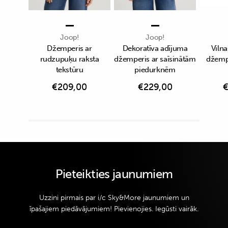
Joop!
Joop!
Džemperis ar
Dekoratīva adījuma
Viln
rudzupuķu raksta
džemperis ar saīsinātām
džempe
tekstūru
piedurknēm
€
209,00
€
229,00
Pieteikties jaunumiem
Uzzini pirmais par i/c Sky&More jaunumiem un
īpašajiem piedāvājumiem! Pievienojies. Iegūsti vairāk.