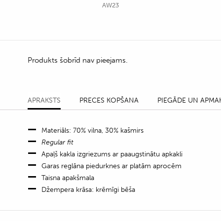
AW23
Produkts šobrīd nav pieejams.
APRAKSTS
PRECES KOPŠANA
PIEGĀDE UN APMA
Materiāls: 70% vilna, 30% kašmirs
Regular fit
Apaļš kakla izgriezums ar paaugstinātu apkakli
Garas reglāna piedurknes ar platām aprocēm
Taisna apakšmala
Džempera krāsa: krēmīgi bēša