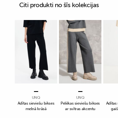
Citi produkti no šīs kolekcijas
UNQ
UNQ
Adītas sieviešu bikses
Pelēkas sieviešu bikses
Adītas 
melnā krāsā
ar svītras akcentu
gaiš