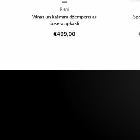
Riani
Vilnas un kašmira džemperis ar
Spo
čokera apkakli
€
499,00