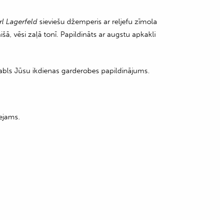
rl Lagerfeld
sieviešu džemperis ar reljefu zīmola
išā, vēsi zaļā tonī. Papildināts ar augstu apkakli
tabls Jūsu ikdienas garderobes papildinājums.
ejams.