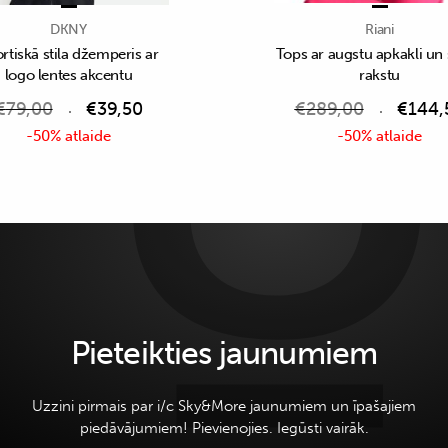
DKNY
Riani
rtiskā stila džemperis ar
Tops ar augstu apkakli un 
logo lentes akcentu
rakstu
€
79,00
€
39,50
€
289,00
€
144,
-50% atlaide
-50% atlaide
Pieteikties jaunumiem
Uzzini pirmais par i/c Sky&More jaunumiem un īpašajiem
piedāvājumiem! Pievienojies. Iegūsti vairāk.