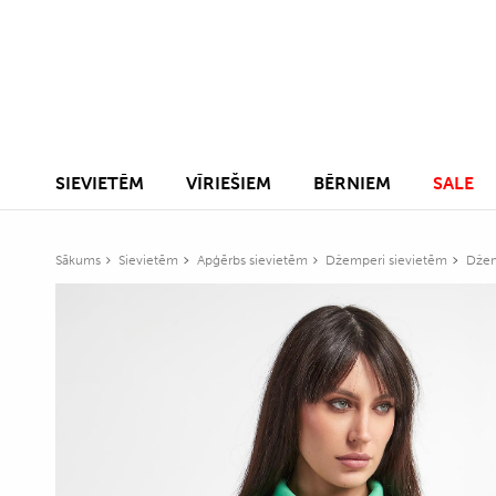
SIEVIETĒM
VĪRIEŠIEM
BĒRNIEM
SALE
Sākums
Sievietēm
Apģērbs sievietēm
Džemperi sievietēm
Džem