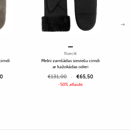
Roeckl
cimdi
Melni zamšādas sieviešu cimdi
ar kažokādas oderi
50
€
131,00
€
65,50
-50% atlaide