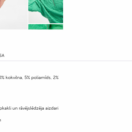
SA
0% kokvilna, 5% poliamīds, 2%
kakli un rāvējslēdzēja aizdari
m