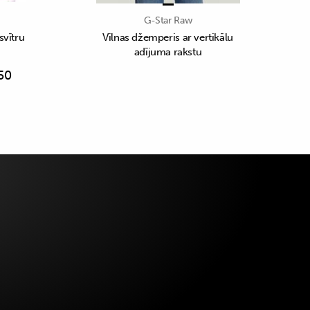
G-Star Raw
svītru
Vilnas džemperis ar vertikālu
adījuma rakstu
50