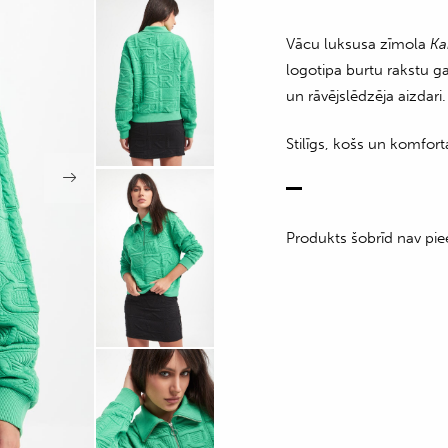
Vācu luksusa zīmola
Ka
logotipa burtu rakstu ga
un rāvējslēdzēja aizdari.
Stilīgs, košs un komfor
Produkts šobrīd nav pie