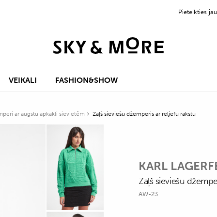
Pieteikties 
VEIKALI
FASHION&SHOW
peri ar augstu apkakli sievietēm
Zaļš sieviešu džemperis ar reljefu rakstu
KARL LAGERF
Zaļš sieviešu džemper
AW-23