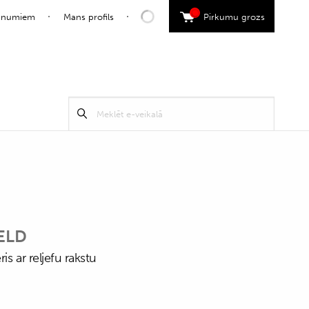
0
jaunumiem
Mans profils
Pirkumu grozs
Search
Meklēt
for:
ELD
is ar reljefu rakstu