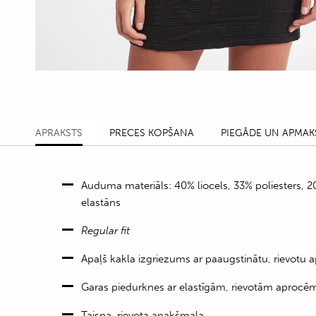
APRAKSTS
PRECES KOPŠANA
PIEGĀDE UN APMAK
Auduma materiāls: 40% liocels, 33% poliesters, 2
elastāns
Regular fit
Apaļš kakla izgriezums ar paaugstinātu, rievotu ap
Garas piedurknes ar elastīgām, rievotām aprocē
Taisna, rievota apakšmala