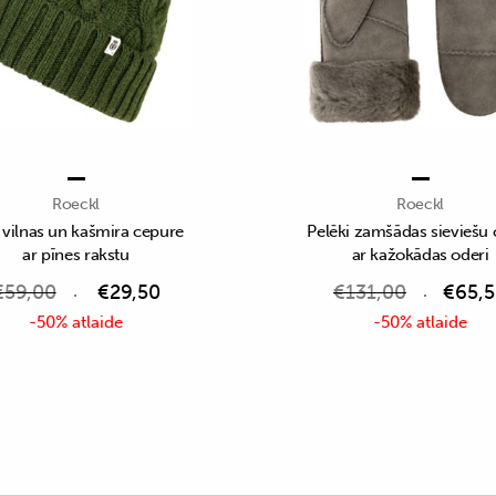
Roeckl
Roeckl
 vilnas un kašmira cepure
Pelēki zamšādas sieviešu 
ar pīnes rakstu
ar kažokādas oderi
€
59,00
€
29,50
€
131,00
€
65,
-50% atlaide
-50% atlaide