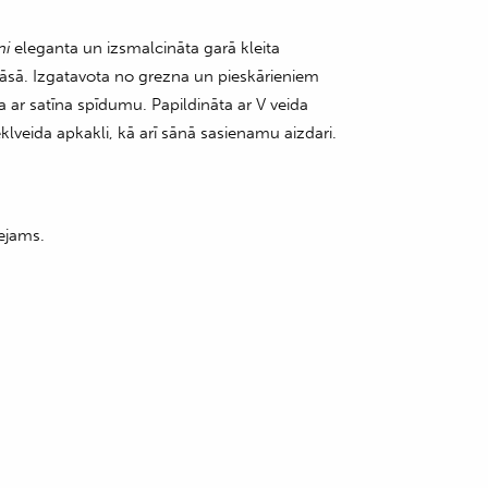
ni
eleganta un izsmalcināta garā kleita
āsā. Izgatavota no grezna un pieskārieniem
ar satīna spīdumu. Papildināta ar V veida
lveida apkakli, kā arī sānā sasienamu aizdari.
ejams.