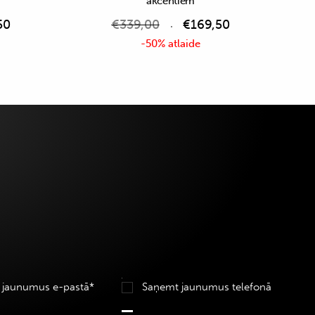
akcentiem
50
€
339,00
€
169,50
-50% atlaide
 jaunumus e-pastā*
Saņemt jaunumus telefonā