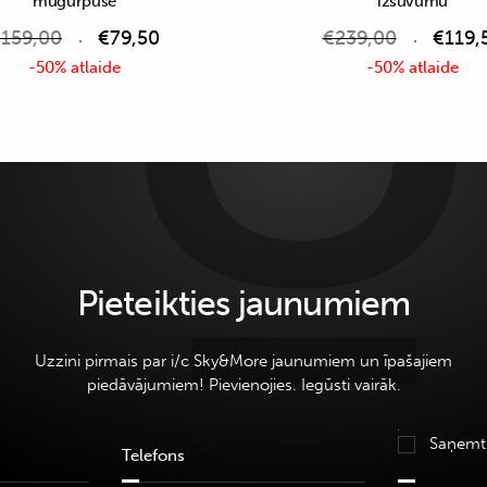
mugurpusē
izšuvumu
€
159,00
€
79,50
€
239,00
€
119,
-50% atlaide
-50% atlaide
Pieteikties jaunumiem
Uzzini pirmais par i/c Sky&More jaunumiem un īpašajiem
piedāvājumiem! Pievienojies. Iegūsti vairāk.
Saņemt