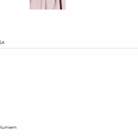
SA
ēlumiem