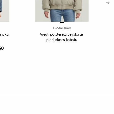
G-Star Raw
u jaka
Viegli polsterēta vējjaka ar
piedurknes kabatu
50