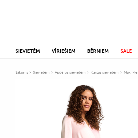
SIEVIETĒM
VĪRIEŠIEM
BĒRNIEM
SALE
Sākums
Sievietēm
Apģērbs sievietēm
Kleitas sievietēm
Maxi kle