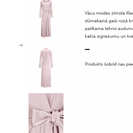
Vācu modes zīmola
Ria
dūmakainā gaiši rozā kr
patīkama tehno auduma 
kakla izgriezumu un krek
Produkts šobrīd nav pie