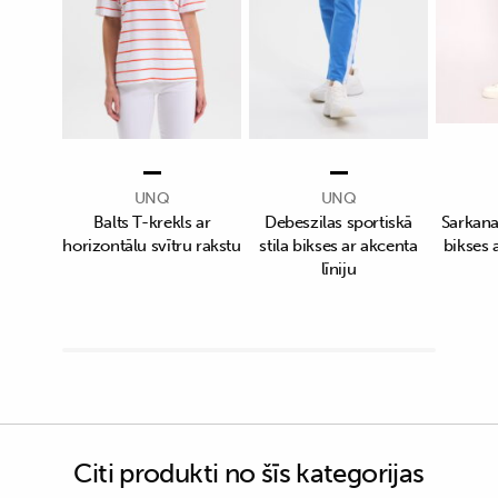
UNQ
UNQ
Balts T-krekls ar
Debeszilas sportiskā
Sarkanas
horizontālu svītru rakstu
stila bikses ar akcenta
bikses a
līniju
Citi produkti no šīs kategorijas