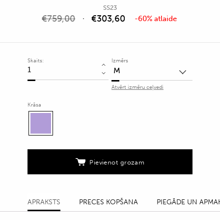
SS23
€
759,00
€
303,60
-60% atlaide
Skaits:
Izmērs
Gara
vasaras
Atvērt izmēru ceļvedi
kleita
ar
Krāsa
noņemamām
lencēm
quantity
Pievienot grozam
APRAKSTS
PRECES KOPŠANA
PIEGĀDE UN APMA