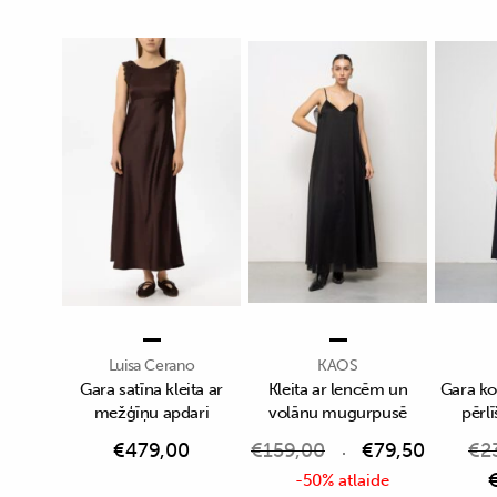
Luisa Cerano
KAOS
Gara satīna kleita ar
Kleita ar lencēm un
Gara kok
mežģīņu apdari
volānu mugurpusē
pērl
€
479,00
€
159,00
€
79,50
€
2
-50% atlaide