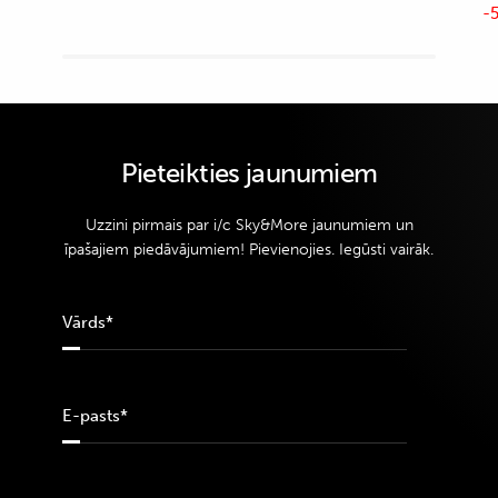
-5
Pieteikties jaunumiem
Uzzini pirmais par i/c Sky&More jaunumiem un
īpašajiem piedāvājumiem! Pievienojies. Iegūsti vairāk.