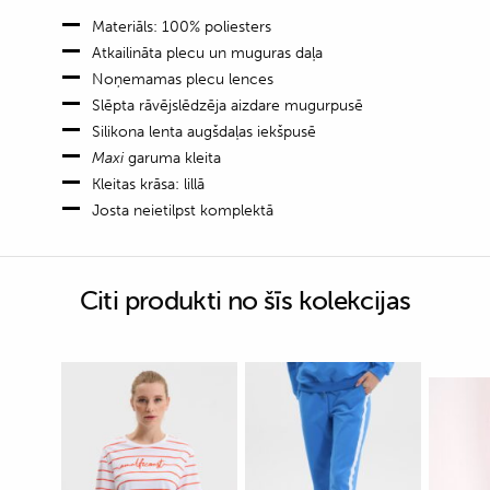
Materiāls: 100% poliesters
Atkailināta plecu un muguras daļa
Noņemamas plecu lences
Slēpta rāvējslēdzēja aizdare mugurpusē
Silikona lenta augšdaļas iekšpusē
Maxi
garuma kleita
Kleitas krāsa: lillā
Josta neietilpst komplektā
Citi produkti no šīs kolekcijas