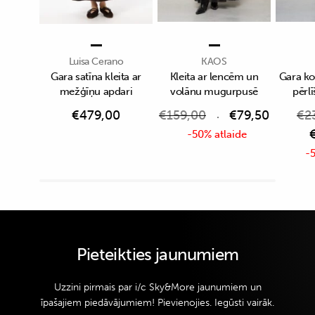
Luisa Cerano
KAOS
Gara satīna kleita ar
Kleita ar lencēm un
Gara kok
mežģīņu apdari
volānu mugurpusē
pērl
€
479,00
€
159,00
€
79,50
€
2
-50% atlaide
-5
Pieteikties jaunumiem
Uzzini pirmais par i/c Sky&More jaunumiem un
īpašajiem piedāvājumiem! Pievienojies. Iegūsti vairāk.