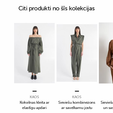
Citi produkti no šīs kolekcijas
KAOS
KAOS
Kokvilnas kleita ar
Sieviešu kombinezons
Sievieš
elastīgu apdari
ar savelkamu jostu
un sa