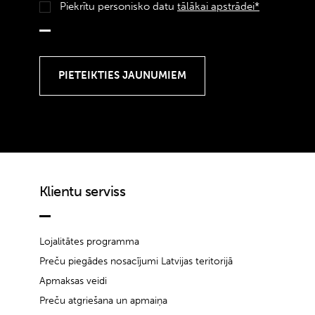
Piekrītu personisko datu
tālākai apstrādei*
Klientu serviss
Lojalitātes programma
Preču piegādes nosacījumi Latvijas teritorijā
Apmaksas veidi
Preču atgriešana un apmaiņa