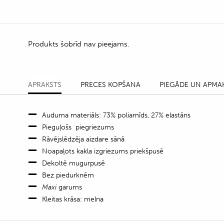
Produkts šobrīd nav pieejams.
APRAKSTS
PRECES KOPŠANA
PIEGĀDE UN APMA
Auduma materiāls: 73% poliamīds, 27% elastāns
Pieguļošs piegriezums
Rāvējslēdzēja aizdare sānā
Noapaļots kakla izgriezums priekšpusē
Dekoltē mugurpusē
Bez piedurknēm
Maxi
garums
Kleitas krāsa: melna