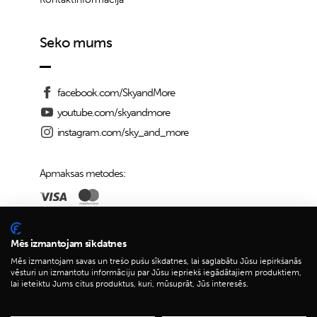
Seko mums
facebook.com/SkyandMore
youtube.com/skyandmore
instagram.com/sky_and_more
Apmaksas metodes:
Piegādes iespējas:
Mēs izmantojam sīkdatnes
Mēs izmantojam savas un trešo pušu sīkdatnes, lai saglabātu Jūsu iepirkšanās
vēsturi un izmantotu informāciju par Jūsu iepriekš iegādātajiem produktiem,
lai ieteiktu Jums citus produktus, kuri, mūsuprāt, Jūs interesēs.
© 2026 Sky&More