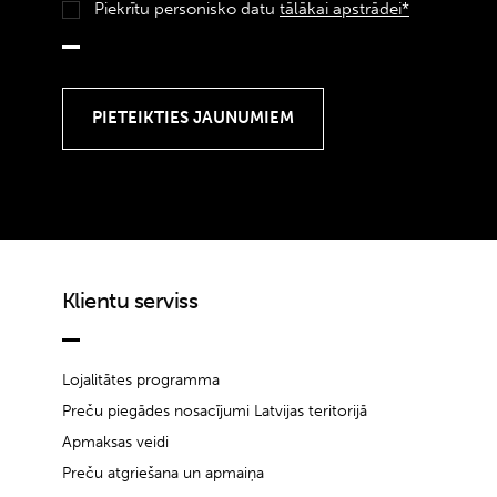
Piekrītu personisko datu
tālākai apstrādei*
Klientu serviss
Lojalitātes programma
Preču piegādes nosacījumi Latvijas teritorijā
Apmaksas veidi
Preču atgriešana un apmaiņa