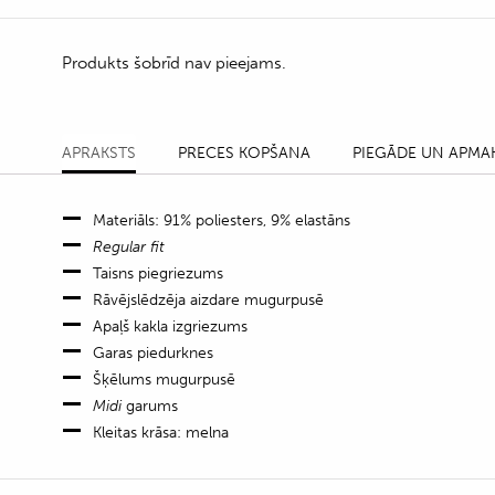
Produkts šobrīd nav pieejams.
APRAKSTS
PRECES KOPŠANA
PIEGĀDE UN APMA
Materiāls: 91% poliesters, 9% elastāns
Regular fit
Taisns piegriezums
Rāvējslēdzēja aizdare mugurpusē
Apaļš kakla izgriezums
Garas piedurknes
Šķēlums mugurpusē
Midi
garums
Kleitas krāsa: melna