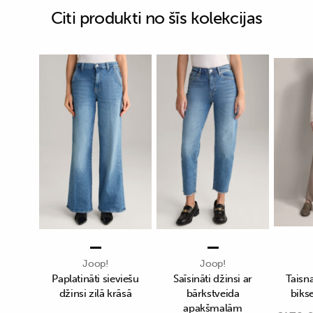
Citi produkti no šīs kolekcijas
Joop!
Joop!
Paplatināti sieviešu
Saīsināti džinsi ar
Taisn
džinsi zilā krāsā
bārkstveida
biks
apakšmalām