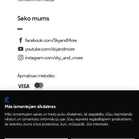
Seko mums
facebook.com/SkyandMore
youtube.com/skyandmore
instagram.com/sky_and_more
Apmaksas metodes:
Piegādes iespējas:
Mēs izmantojam sīkdatnes
Mēs izmantojam savas un trešo pušu sīkdatnes, lai saglabātu Jūsu iepirkšanās
vēsturi un izmantotu informāciju par Jūsu iepriekš iegādātajiem produktiem,
lai ieteiktu Jums citus produktus, kuri, mūsuprāt, Jūs interesēs.
© 2026 Sky&More