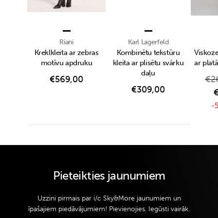
Riani
Karl Lagerfeld
Kreklkleita ar zebras
Kombinētu tekstūru
Viskoze
motīvu apdruku
kleita ar plisētu svārku
ar pla
daļu
€
569,00
€
2
€
309,00
-5
Pieteikties jaunumiem
Uzzini pirmais par i/c Sky&More jaunumiem un
īpašajiem piedāvājumiem! Pievienojies. Iegūsti vairāk.