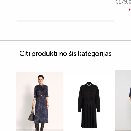
€
179,
-6
Citi produkti no šīs kategorijas