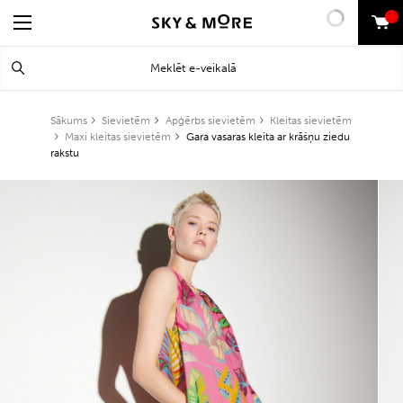
0
Search
Meklēt
for:
Sākums
Sievietēm
Apģērbs sievietēm
Kleitas sievietēm
Maxi kleitas sievietēm
Gara vasaras kleita ar krāšņu ziedu
rakstu