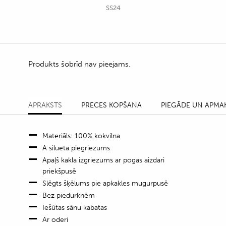
SS24
Produkts šobrīd nav pieejams.
APRAKSTS
PRECES KOPŠANA
PIEGĀDE UN APMA
Materiāls: 100% kokvilna
A silueta piegriezums
Apaļš kakla izgriezums ar pogas aizdari
priekšpusē
Slēgts šķēlums pie apkakles mugurpusē
Bez piedurknēm
Iešūtas sānu kabatas
Ar oderi