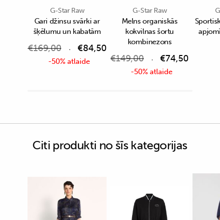
G-Star Raw
G-Star Raw
G
Gari džinsu svārki ar
Melns organiskās
Sportisk
šķēlumu un kabatām
kokvilnas šortu
apjom
kombinezons
€
169,00
€
84,50
€
149,00
€
74,50
-50% atlaide
-50% atlaide
Citi produkti no šīs kategorijas