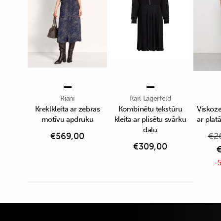
Riani
Karl Lagerfeld
Kreklkleita ar zebras
Kombinētu tekstūru
Viskoze
motīvu apdruku
kleita ar plisētu svārku
ar pla
daļu
€
569,00
€
2
€
309,00
-5