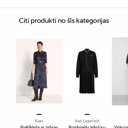
Citi produkti no šīs kategorijas
Riani
Karl Lagerfeld
Kreklkleita ar zebras
Kombinētu tekstūru
Viskoze