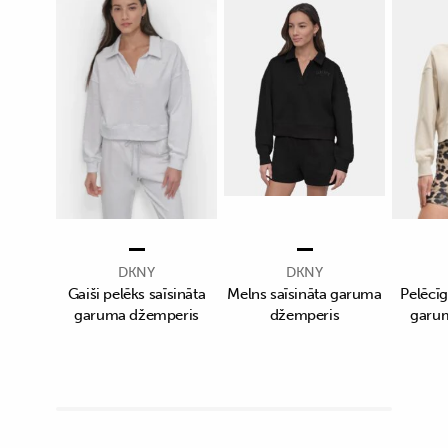
DKNY
DKNY
Gaiši pelēks saīsināta
Melns saīsināta garuma
Pelēcīg
garuma džemperis
džemperis
garu