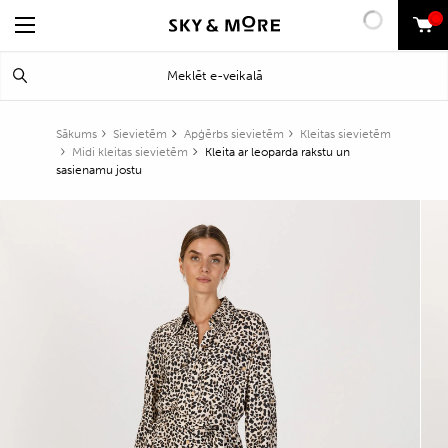
0
Search
Meklēt
for:
Sākums
Sievietēm
Apģērbs sievietēm
Kleitas sievietēm
Midi kleitas sievietēm
Kleita ar leoparda rakstu un
sasienamu jostu