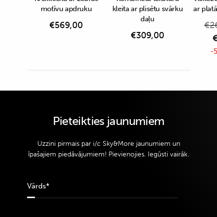
motīvu apdruku
kleita ar plisētu svārku
ar pla
daļu
€
569,00
€
2
€
309,00
-5
Pieteikties jaunumiem
Uzzini pirmais par i/c Sky&More jaunumiem un
īpašajiem piedāvājumiem! Pievienojies. Iegūsti vairāk.