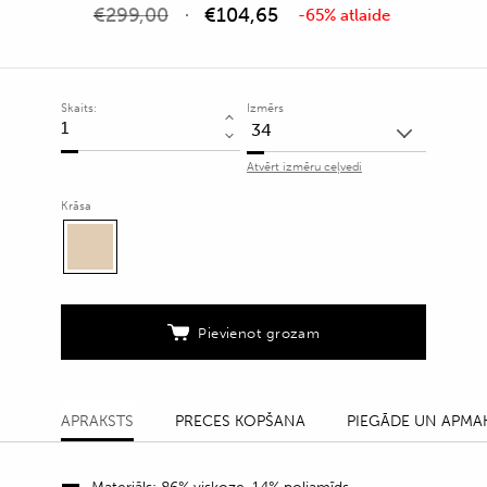
€
299,00
€
104,65
-65% atlaide
Skaits:
Izmērs
Kleita
ar
Atvērt izmēru ceļvedi
leoparda
rakstu
Krāsa
un
sasienamu
jostu
quantity
Pievienot grozam
APRAKSTS
PRECES KOPŠANA
PIEGĀDE UN APMA