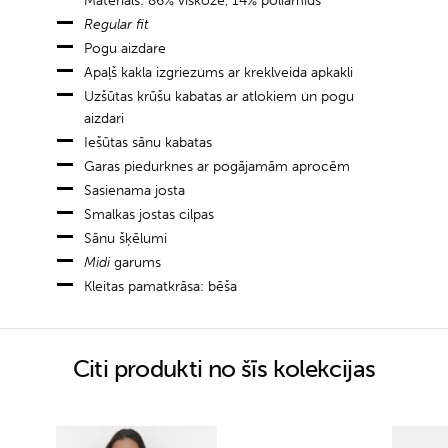
Materiāls: 86% viskoze, 14% poliamīds
Regular fit
Pogu aizdare
Apaļš kakla izgriezums ar kreklveida apkakli
Uzšūtas krūšu kabatas ar atlokiem un pogu
aizdari
Iešūtas sānu kabatas
Garas piedurknes ar pogājamām aprocēm
Sasienama josta
Smalkas jostas cilpas
Sānu šķēlumi
Midi
garums
Kleitas pamatkrāsa: bēša
Citi produkti no šīs kolekcijas