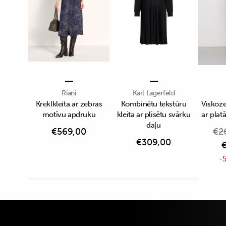
Riani
Karl Lagerfeld
Kreklkleita ar zebras
Kombinētu tekstūru
Viskoze
motīvu apdruku
kleita ar plisētu svārku
ar pla
daļu
€
569,00
€
2
€
309,00
-5