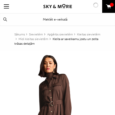
0
Search
Meklēt
for:
Sākums
Sievietēm
Apģērbs sievietēm
Kleitas sievietēm
Midi kleitas sievietēm
Kleita ar savelkamu jostu un zelta
krāsas detaļām