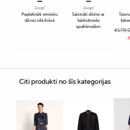
Joop!
Joop!
Paplatināti sieviešu
Saīsināti džinsi ar
Taisn
džinsi zilā krāsā
bārkstveida
biks
apakšmalām
€
179,
-6
Citi produkti no šīs kategorijas