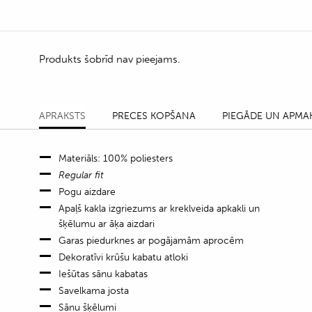
Produkts šobrīd nav pieejams.
APRAKSTS
PRECES KOPŠANA
PIEGĀDE UN APMA
Materiāls: 100% poliesters
Regular fit
Pogu aizdare
Apaļš kakla izgriezums ar kreklveida apkakli un
šķēlumu ar āķa aizdari
Garas piedurknes ar pogājamām aprocēm
Dekoratīvi krūšu kabatu atloki
Iešūtas sānu kabatas
Savelkama josta
Sānu šķēlumi