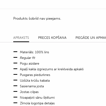
Produkts šobrīd nav pieejams.
APRAKSTS
PRECES KOPŠANA
PIEGĀDE UN APMA
Materiāls: 100% lins
Regular fit
Pogu aizdare
Apaļš kakla izgriezums ar kreklveida apkakli
Pusgaras piedurknes
Uzšūta krūšu kabata
Sasienama josta
Jostas cilpas
Noapaļoti sānu šķēlumi
Zīmola logotipa detaļas