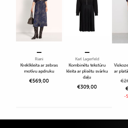
Riani
Karl Lagerfeld
Kreklkleita ar zebras
Kombinētu tekstūru
Viskoze
motīvu apdruku
kleita ar plisētu svārku
ar pla
daļu
€
569,00
€
2
€
309,00
-5