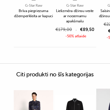
G-Star Raw
G-Star Raw
G
Brīva piegriezuma
Lielizmēra džinsu veste
Saīsin
džemperkleita ar kapuci
ar noņemamu
džinsu
apakšmalu
€
2
€
179,00
€
89,50
-50% atlaide
-5
Citi produkti no šīs kategorijas