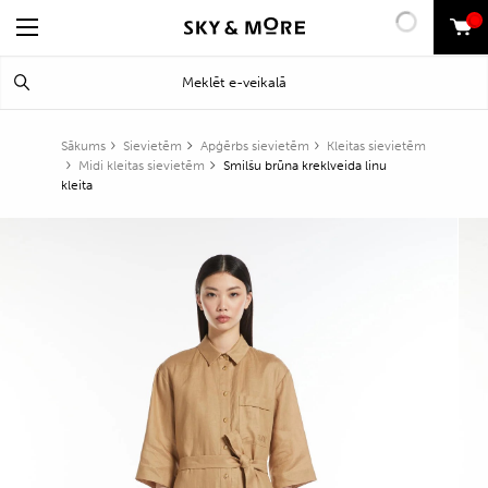
0
Search
Meklēt
for:
Sākums
Sievietēm
Apģērbs sievietēm
Kleitas sievietēm
Midi kleitas sievietēm
Smilšu brūna kreklveida linu
kleita