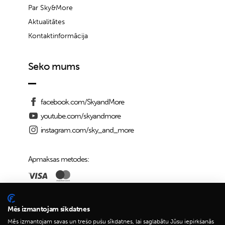
Par Sky&More
Aktualitātes
Kontaktinformācija
Seko mums
facebook.com/SkyandMore
youtube.com/skyandmore
instagram.com/sky_and_more
Apmaksas metodes:
Piegādes iespējas:
Mēs izmantojam sīkdatnes
Mēs izmantojam savas un trešo pušu sīkdatnes, lai saglabātu Jūsu iepirkšanās