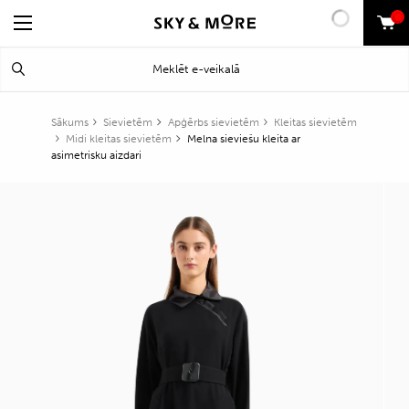
0
Search
Meklēt
for:
Sākums
Sievietēm
Apģērbs sievietēm
Kleitas sievietēm
Midi kleitas sievietēm
Melna sieviešu kleita ar
asimetrisku aizdari