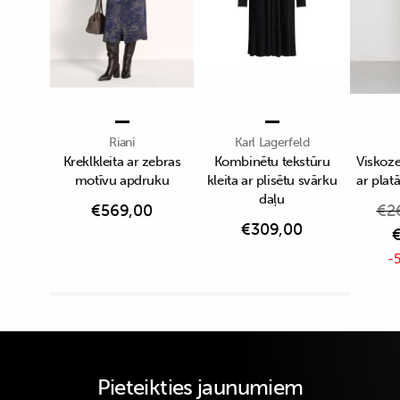
Riani
Karl Lagerfeld
Kreklkleita ar zebras
Kombinētu tekstūru
Viskoze
motīvu apdruku
kleita ar plisētu svārku
ar pla
daļu
€
569,00
€
2
€
309,00
-5
Pieteikties jaunumiem