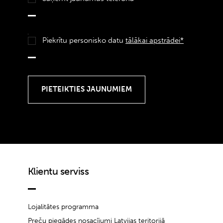
Piekrītu personisko datu
tālākai apstrādei*
Klientu serviss
Lojalitātes programma
Preču piegādes nosacījumi Latvijas teritorijā