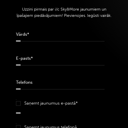
Uzzini pirmais par i/c Sky&More jaunumiem un
īpašajiem piedāvājumiem! Pievienojies. Iegūsti vairāk.
Saņemt jaunumus e-pastā*
Saņemt jaunumus telefonā