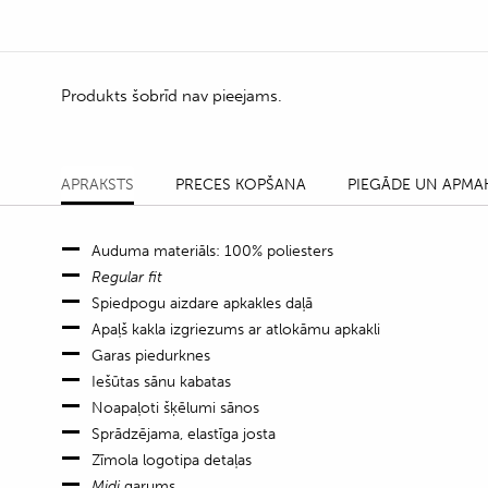
Produkts šobrīd nav pieejams.
APRAKSTS
PRECES KOPŠANA
PIEGĀDE UN APMA
Auduma materiāls: 100% poliesters
Regular fit
Spiedpogu aizdare apkakles daļā
Apaļš kakla izgriezums ar atlokāmu apkakli
Garas piedurknes
Iešūtas sānu kabatas
Noapaļoti šķēlumi sānos
Sprādzējama, elastīga josta
Zīmola logotipa detaļas
Midi
garums