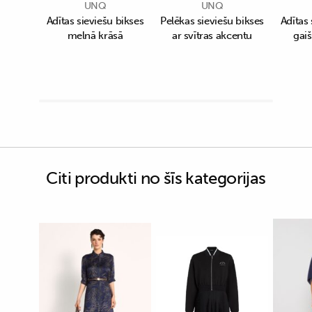
UNQ
UNQ
Adītas sieviešu bikses
Pelēkas sieviešu bikses
Adītas 
melnā krāsā
ar svītras akcentu
gaiš
Citi produkti no šīs kategorijas