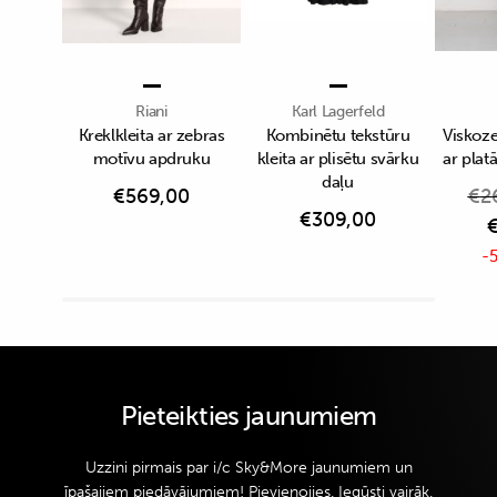
Riani
Karl Lagerfeld
Kreklkleita ar zebras
Kombinētu tekstūru
Viskoze
motīvu apdruku
kleita ar plisētu svārku
ar pla
daļu
€
569,00
€
2
€
309,00
-5
Pieteikties jaunumiem
Uzzini pirmais par i/c Sky&More jaunumiem un
īpašajiem piedāvājumiem! Pievienojies. Iegūsti vairāk.