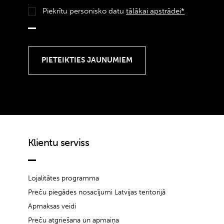
Piekrītu personisko datu
tālākai apstrādei*
Klientu serviss
Lojalitātes programma
Preču piegādes nosacījumi Latvijas teritorijā
Apmaksas veidi
Preču atgriešana un apmaiņa