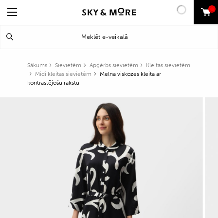
0
Search
Meklēt
for:
Sākums
Sievietēm
Apģērbs sievietēm
Kleitas sievietēm
Midi kleitas sievietēm
Melna viskozes kleita ar
kontrastējošu rakstu