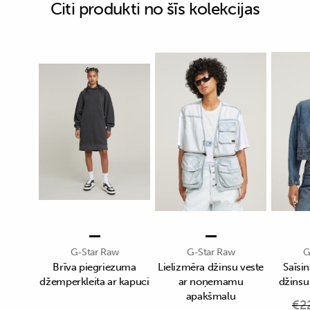
Citi produkti no šīs kolekcijas
G-Star Raw
G-Star Raw
G
Brīva piegriezuma
Lielizmēra džinsu veste
Saīsin
džemperkleita ar kapuci
ar noņemamu
džinsu
apakšmalu
€
2