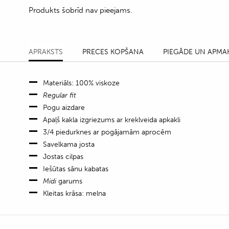
Produkts šobrīd nav pieejams.
APRAKSTS
PRECES KOPŠANA
PIEGĀDE UN APMA
Materiāls: 100% viskoze
Regular fit
Pogu aizdare
Apaļš kakla izgriezums ar kreklveida apkakli
3/4 piedurknes ar pogājamām aprocēm
Savelkama josta
Jostas cilpas
Iešūtas sānu kabatas
Midi
garums
Kleitas krāsa: melna