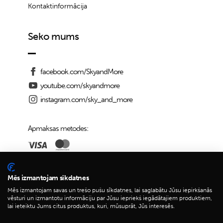
Kontaktinformācija
Seko mums
facebook.com/SkyandMore
youtube.com/skyandmore
instagram.com/sky_and_more
Apmaksas metodes:
Piegādes iespējas:
Mēs izmantojam sīkdatnes
Mēs izmantojam savas un trešo pušu sīkdatnes, lai saglabātu Jūsu iepirkšanās
vēsturi un izmantotu informāciju par Jūsu iepriekš iegādātajiem produktiem,
lai ieteiktu Jums citus produktus, kuri, mūsuprāt, Jūs interesēs.