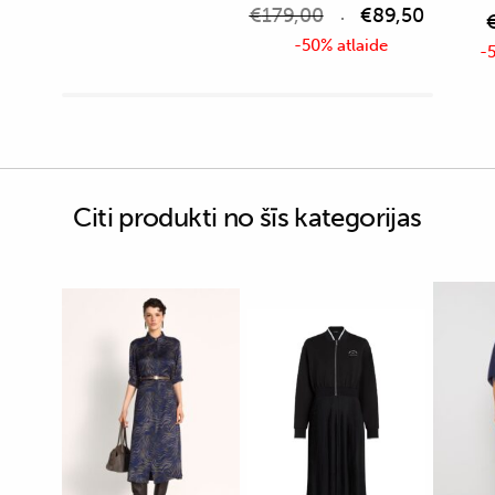
€
179,00
€
89,50
-50% atlaide
-5
Citi produkti no šīs kategorijas