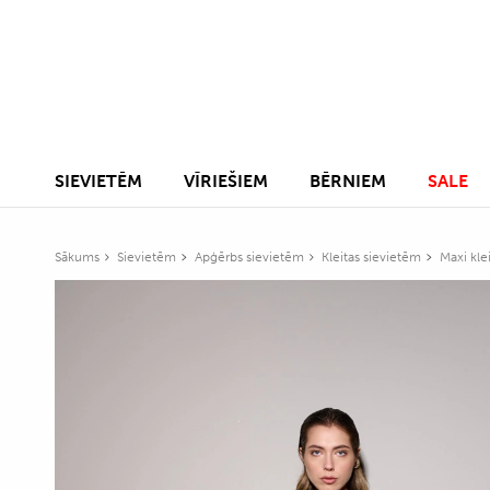
SIEVIETĒM
VĪRIEŠIEM
BĒRNIEM
SALE
Sākums
Sievietēm
Apģērbs sievietēm
Kleitas sievietēm
Maxi kle