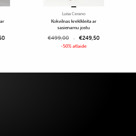
Luisa Cerano
 ar
Kokvilnas kreklkleita ar
sasienamu jostu
50
€
499,00
€
249,50
-50% atlaide