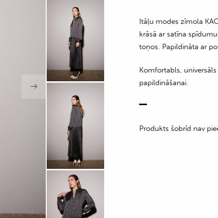
Itāļu modes zīmola KAOS
krāsā ar satīna spīdumu
toņos. Papildināta ar po
Komfortabls, universāls
papildināšanai.
Produkts šobrīd nav pie