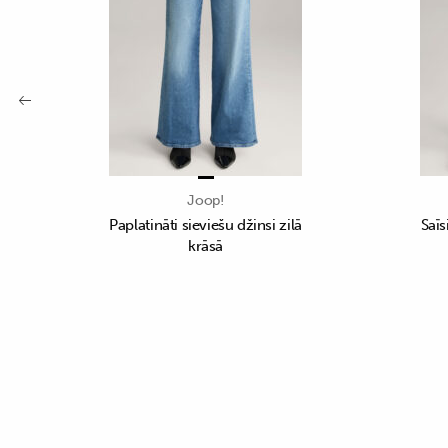
Joop!
Paplatināti sieviešu džinsi zilā
Saīs
krāsā