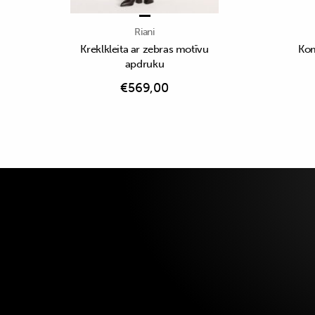
Riani
Kreklkleita ar zebras motīvu
Kom
apdruku
€
569,00