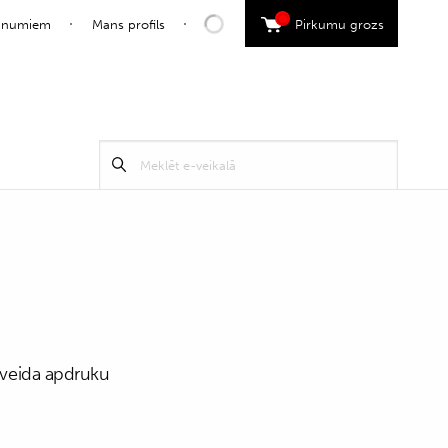
0
jaunumiem
Mans profils
Pirkumu grozs
Search
Meklēt
for:
ktveida apdruku