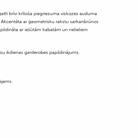
atti
brīvi krītoša piegriezuma viskozes auduma
ēm. Akcentēta ar ģeometrisku rakstu sarkanbrūnos
apildināta ar iešūtām kabatām un nelieliem
su ikdienas garderobes papildinājums.
ejams.