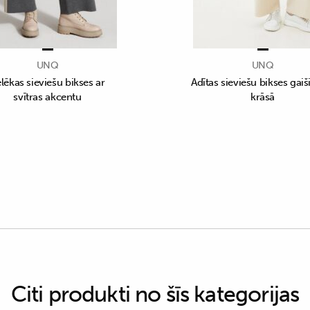
UNQ
UNQ
lēkas sieviešu bikses ar
Adītas sieviešu bikses gaiš
svītras akcentu
krāsā
Citi produkti no šīs kategorijas