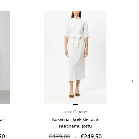
Luisa Cerano
 ar
Kokvilnas kreklkleita ar
sasienamu jostu
50
€
499,00
€
249,50