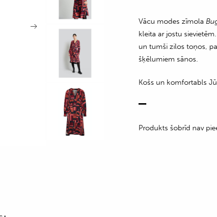
Vācu modes zīmola
Bug
kleita ar jostu sieviet
un tumši zilos toņos, p
šķēlumiem sānos.
Košs un komfortabls Jū
Produkts šobrīd nav pie