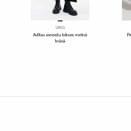
UNQ
Adītas sieviešu bikses melnā
Pe
krāsā