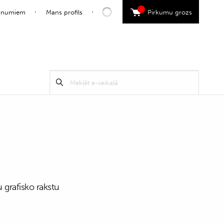
0
jaunumiem
Mans profils
Pirkumu grozs
Search
Meklēt
for:
u grafisko rakstu