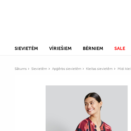
SIEVIETĒM
VĪRIEŠIEM
BĒRNIEM
SALE
Sākums
Sievietēm
Apģērbs sievietēm
Kleitas sievietēm
Midi kle