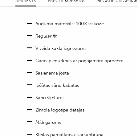
APRAKSTS
PRECES KOPŠANA
PIEGĀDE UN APMAK
Auduma materiāls: 100% viskoze
Regular fit
V veida kakla izgriezums
Garas piedurknes ar pogājamām aprocēm
Sasienama josta
Iešūtas sānu kabatas
Sānu šķēlumi
Zīmola logotipa detaļas
Midi
garums
Kleitas pamatkrāsa: sarkanbrūna