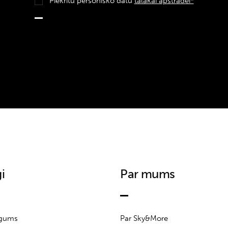
Piekrītu personisko datu
tālākai apstrādei*
i
Par mums
īgums
Par Sky&More