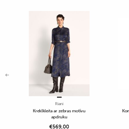
Riani
Kreklkleita ar zebras motīvu
Kom
apdruku
€
569,00