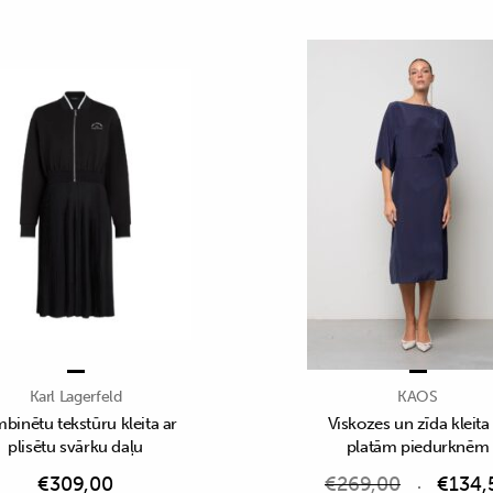
Karl Lagerfeld
KAOS
binētu tekstūru kleita ar
Viskozes un zīda kleita
plisētu svārku daļu
platām piedurknēm
€
309,00
€
269,00
€
134,