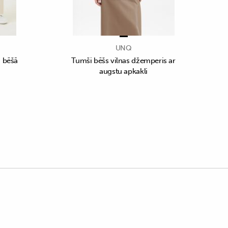
UNQ
i bēšā
Tumši bēšs vilnas džemperis ar
augstu apkakli