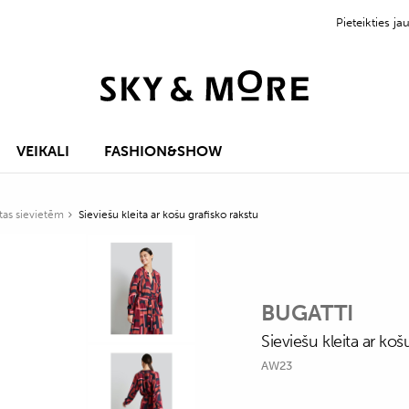
Pieteikties 
VEIKALI
FASHION&SHOW
itas sievietēm
Sieviešu kleita ar košu grafisko rakstu
BUGATTI
Sieviešu kleita ar koš
AW23