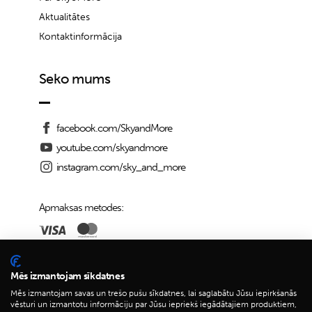
Aktualitātes
Kontaktinformācija
Seko mums
facebook.com/SkyandMore
youtube.com/skyandmore
instagram.com/sky_and_more
Apmaksas metodes:
Piegādes iespējas:
Mēs izmantojam sīkdatnes
Mēs izmantojam savas un trešo pušu sīkdatnes, lai saglabātu Jūsu iepirkšanās
vēsturi un izmantotu informāciju par Jūsu iepriekš iegādātajiem produktiem,