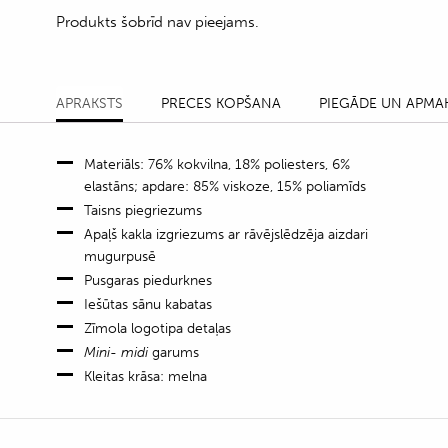
Produkts šobrīd nav pieejams.
APRAKSTS
PRECES KOPŠANA
PIEGĀDE UN APMA
Materiāls: 76% kokvilna, 18% poliesters, 6%
elastāns; apdare: 85% viskoze, 15% poliamīds
Taisns piegriezums
Apaļš kakla izgriezums ar rāvējslēdzēja aizdari
mugurpusē
Pusgaras piedurknes
Iešūtas sānu kabatas
Zīmola logotipa detaļas
Mini- midi
garums
Kleitas krāsa: melna