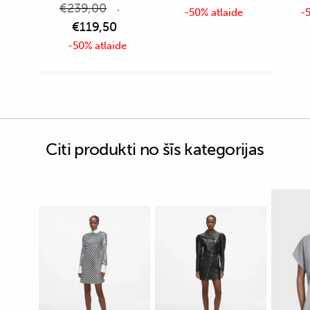
€
239,00
-50% atlaide
-5
€
119,50
-50% atlaide
Citi produkti no šīs kategorijas