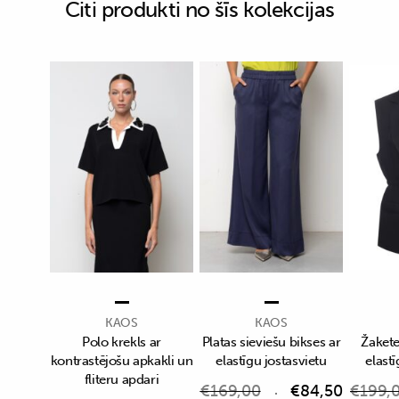
Citi produkti no šīs kolekcijas
KAOS
KAOS
Polo krekls ar
Platas sieviešu bikses ar
Žakete
kontrastējošu apkakli un
elastīgu jostasvietu
elastī
fliteru apdari
€
169,00
€
84,50
€
199,