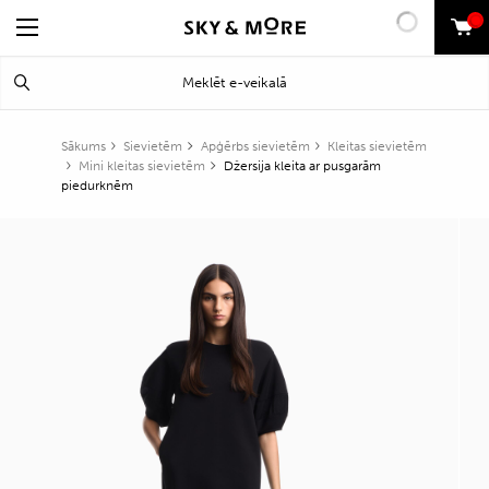
0
Search
Meklēt
for:
Sākums
Sievietēm
Apģērbs sievietēm
Kleitas sievietēm
Mini kleitas sievietēm
Džersija kleita ar pusgarām
piedurknēm