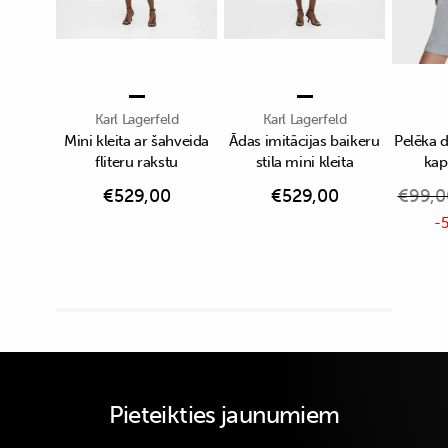
Karl Lagerfeld
Karl Lagerfeld
Mini kleita ar šahveida
Ādas imitācijas baikeru
Pelēka 
fliteru rakstu
stila mini kleita
kap
€
529,00
€
529,00
€
99,0
-5
Pieteikties jaunumiem