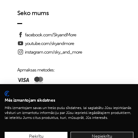
Seko mums
facebook.com/SkyandMore
youtube.com/skyandmore
instagram.com/sky_and_more
Apmaksas metodes:
Piegādes iespējas:
Mēs izmantojam sīkdatnes
Mēs izmantojam savas un trešo pušu sīkdatnes, lai saglabātu Jūsu iepirkšanās
vēsturi un izmantotu informāciju par Jūsu iepriekš iegādātajiem produktiem,
lai ieteiktu Jums citus produktus, kuri, mūsuprāt, Jūs interesēs.
© 2026 Sky&More
Piekrītu
Nepiekrītu