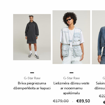
G-Star Raw
G-Star Raw
G
Brīva piegriezuma
Lielizmēra džinsu veste
Saīsin
džemperkleita ar kapuci
ar noņemamu
džinsu
apakšmalu
€
2
€
179,00
€
89,50