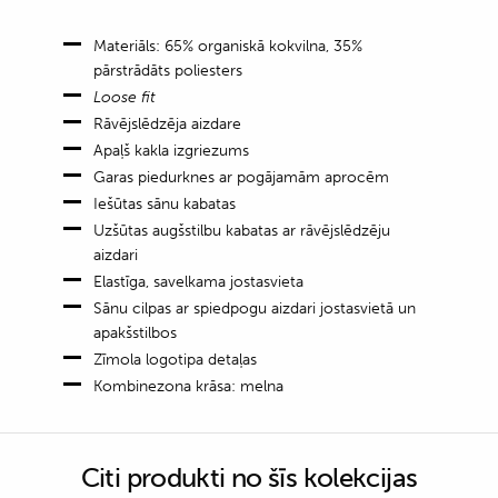
Materiāls: 65% organiskā kokvilna, 35%
pārstrādāts poliesters
Loose fit
Rāvējslēdzēja aizdare
Apaļš kakla izgriezums
Garas piedurknes ar pogājamām aprocēm
Iešūtas sānu kabatas
Uzšūtas augšstilbu kabatas ar rāvējslēdzēju
aizdari
Elastīga, savelkama jostasvieta
Sānu cilpas ar spiedpogu aizdari jostasvietā un
apakšstilbos
Zīmola logotipa detaļas
Kombinezona krāsa: melna
Citi produkti no šīs kolekcijas