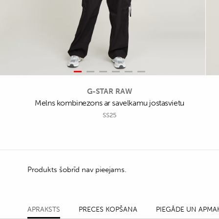
G-STAR RAW
Melns kombinezons ar savelkamu jostasvietu
SS25
Produkts šobrīd nav pieejams.
APRAKSTS
PRECES KOPŠANA
PIEGĀDE UN APMA