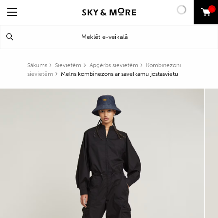
0
Search
Meklēt
for:
Sākums
Sievietēm
Apģērbs sievietēm
Kombinezoni
sievietēm
Melns kombinezons ar savelkamu jostasvietu