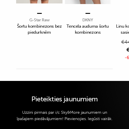
G-Star Raw
DKNY
Šortu kombinezons bez
Tencela auduma šortu
Linu k
piedurknēm
kombinezons
sasi
€
4
-6
Pieteikties jaunumiem
Uzzini pirmais par i/c Sky&More jaunumiem un
īpašajiem piedāvājumiem! Pievienojies. Iegūsti vairāk.