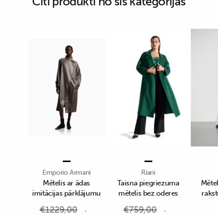
Citi produkti no šīs kategorijas
Emporio Armani
Riani
Mētelis ar ādas
Taisna piegriezuma
Mētel
imitācijas pārklājumu
mētelis bez oderes
raks
€
1229,00
€
759,00