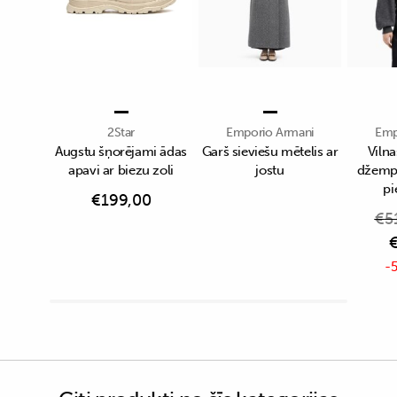
2Star
Emporio Armani
Emp
Augstu šņorējami ādas
Garš sieviešu mētelis ar
Viln
apavi ar biezu zoli
jostu
džempe
p
€
199,00
€
5
-5