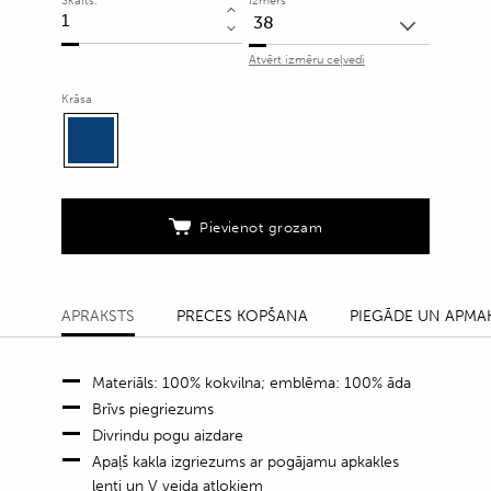
Skaits:
Izmērs
Džinsu
mētelis
Atvērt izmēru ceļvedi
ar
divrindu
Krāsa
aizdari
quantity
Pievienot grozam
APRAKSTS
PRECES KOPŠANA
PIEGĀDE UN APMA
Materiāls: 100% kokvilna; emblēma: 100% āda
Brīvs piegriezums
Divrindu pogu aizdare
Apaļš kakla izgriezums ar pogājamu apkakles
lenti un V veida atlokiem