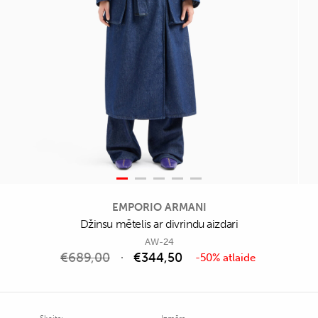
EMPORIO ARMANI
Džinsu mētelis ar divrindu aizdari
AW-24
€
689,00
€
344,50
-50% atlaide