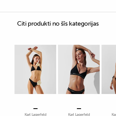
Citi produkti no šīs kategorijas
Karl Lagerfeld
Karl Lagerfeld
Ka