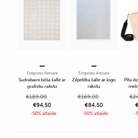
Emporio Armani
Emporio Armani
Sudrabaini bēša šalle ar
Zilpelēka šalle ar logo
Pīta i
grafisku rakstu
rakstu
mel
€
189,00
€
169,00
€
2
€
94,50
€
84,50
-50% atlaide
-50% atlaide
-5