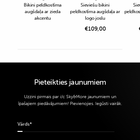
Bikini peldkostīma
Sieviešu bikini
Sie
augšdaļa ar zieda
peldkostīma augšdaļa ar
peldkos
akcentu
logo joslu
€
109,00
Pieteikties jaunumiem
Uzzini pirmais par i/c Sky&More jaunumiem un
īpašajiem piedāvājumiem! Pievienojies. Iegūsti vairāk.