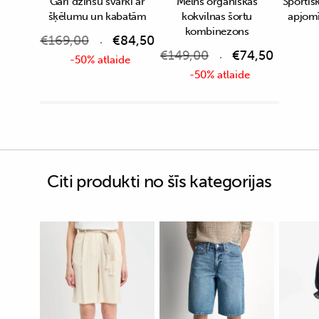
Gari džinsu svārki ar
Melns organiskās
Sportisk
šķēlumu un kabatām
kokvilnas šortu
apjom
kombinezons
€
169,00
€
84,50
€
149,00
€
74,50
-50% atlaide
-50% atlaide
Citi produkti no šīs kategorijas