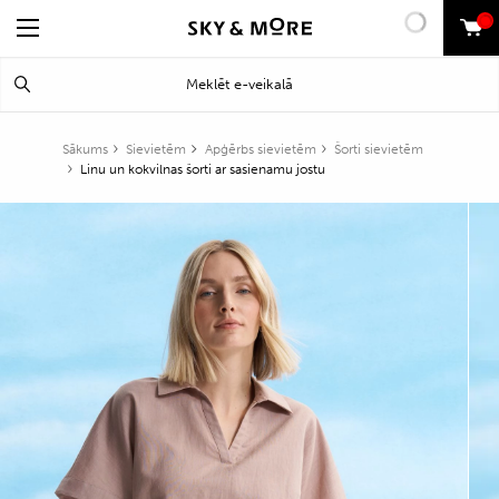
0
Search
Meklēt
for:
Sākums
Sievietēm
Apģērbs sievietēm
Šorti sievietēm
Linu un kokvilnas šorti ar sasienamu jostu