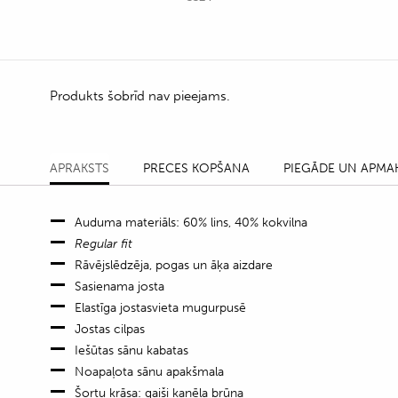
Produkts šobrīd nav pieejams.
APRAKSTS
PRECES KOPŠANA
PIEGĀDE UN APMA
Auduma materiāls: 60% lins, 40% kokvilna
Regular fit
Rāvējslēdzēja, pogas un āķa aizdare
Sasienama josta
Elastīga jostasvieta mugurpusē
Jostas cilpas
Iešūtas sānu kabatas
Noapaļota sānu apakšmala
Šortu krāsa: gaiši kanēļa brūna