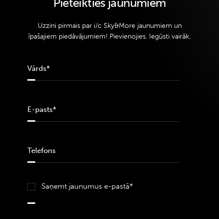
Pieteikties jaunumiem
Uzzini pirmais par i/c Sky&More jaunumiem un
īpašajiem piedāvājumiem! Pievienojies. Iegūsti vairāk.
Saņemt jaunumus e-pastā*