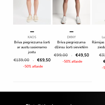
KAOS
DKNY
Lu
Brīva piegriezuma šorti
Brīva piegriezuma
Rāmijas
ar austu sasienamo
džinsu šorti sievietēm
zied
jostu
€
99,00
€
49,50
€
3
€
139,00
€
69,50
-50% atlaide
-50% atlaide
-5