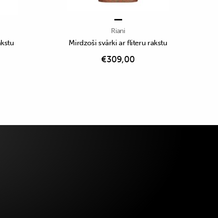
Riani
akstu
Mirdzoši svārki ar fliteru rakstu
€
309,00