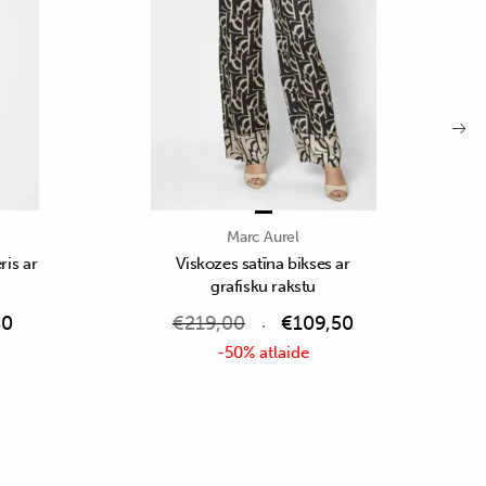
Marc Aurel
is ar
Viskozes satīna bikses ar
grafisku rakstu
50
€
219,00
€
109,50
-50% atlaide