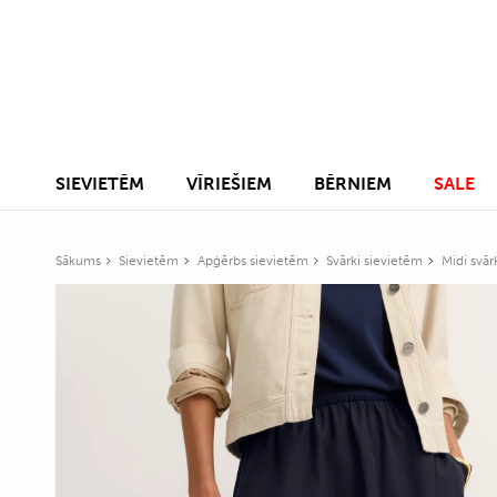
SIEVIETĒM
VĪRIEŠIEM
BĒRNIEM
SALE
Sākums
Sievietēm
Apģērbs sievietēm
Svārki sievietēm
Midi svār