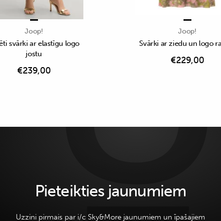
Joop!
Joop!
ēti svārki ar elastīgu logo
Svārki ar ziedu un logo r
jostu
€
229,00
€
239,00
Pieteikties jaunumiem
Uzzini pirmais par i/c Sky&More jaunumiem un īpašajiem