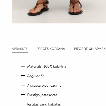
APRAKSTS
PRECES KOPŠANA
PIEGĀDE UN APMAK
Materiāls: 100% kokvilna
Regular fit
A silueta piegriezums
Elastīga jostasvieta
Iešūtas sānu kabatas