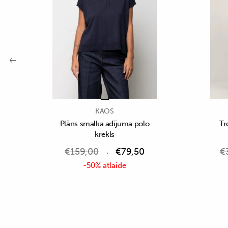
KAOS
Plāns smalka adījuma polo
Tr
krekls
€
159,00
€
79,50
€
-50% atlaide