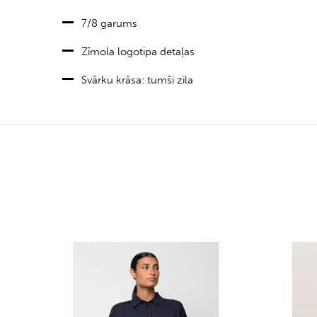
7/8 garums
Zīmola logotipa detaļas
Svārku krāsa: tumši zila