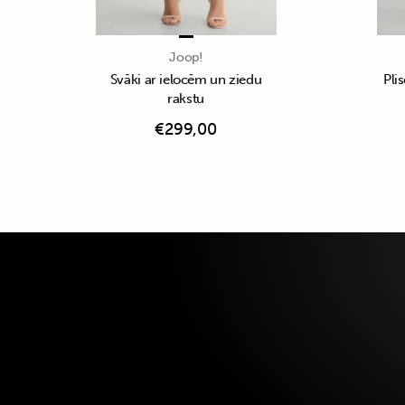
Joop!
Svāki ar ielocēm un ziedu
Plis
rakstu
€
299,00