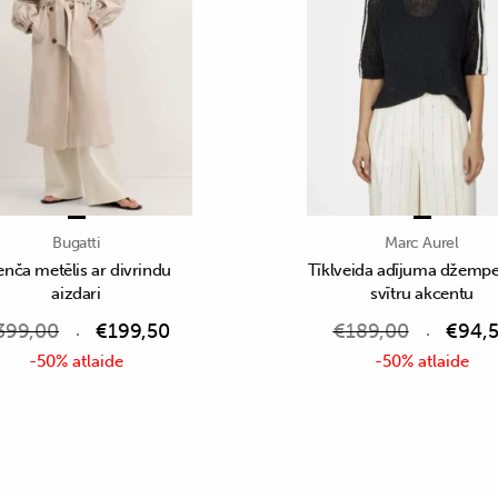
Bugatti
Marc Aurel
enča metēlis ar divrindu
Tīklveida adījuma džemper
aizdari
svītru akcentu
399,00
€
199,50
€
189,00
€
94,
-50% atlaide
-50% atlaide