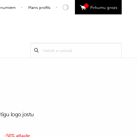
0
jaunumiem
Mans profils
Pirkumu grozs
Search
Meklēt
for:
stīgu logo jostu
-50% atlaide