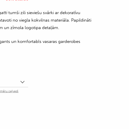
atti
tumši zili sieviešu svārki ar dekoratīvu
atavoti no viegla kokvilnas materiāla. Papildināti
m un zīmola logotipa detaļām.
elegants un komfortabls vasaras garderobes
zmēru ceļvedi