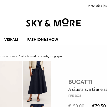
Pieteikties 
VEIKALI
FASHION&SHOW
ki sievietēm
A silueta svārki ar elastīgu logo jostu
BUGATTI
A silueta svārki ar ela
PRE SS26
€
159,00
€
79,50