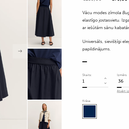
Vācu modes zīmola
Bug
elastīgo jostasvietu. Izg
ar iešūtām sānu kabatā
Universāls, sievišķīgi 
papildinājums.
Skaits:
Izmērs
A
silueta
Atvērt i
svārki
Krāsa
ar
elastīgu
logo
jostu