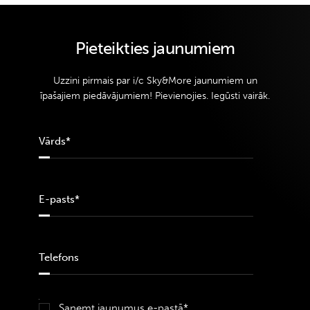
Pieteikties jaunumiem
Uzzini pirmais par i/c Sky&More jaunumiem un
īpašajiem piedāvājumiem! Pievienojies. Iegūsti vairāk.
Saņemt jaunumus e-pastā*