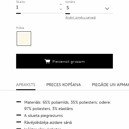
Skaits:
Izmērs
Svārki
ar
Atvērt izmēru ceļvedi
reljefu
ziedu
Krāsa
motīvu
quantity
Pievienot grozam
APRAKSTS
PRECES KOPŠANA
PIEGĀDE UN APMA
Materiāls: 65% poliamīds, 35% poliesters; odere:
97% poliesters, 3% elastāns
A silueta piegriezums
Rāvējslēdzēja aizdare sānā