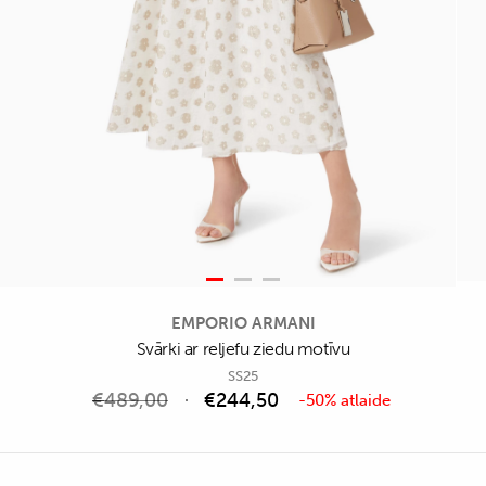
EMPORIO ARMANI
Svārki ar reljefu ziedu motīvu
SS25
€
489,00
€
244,50
-50% atlaide