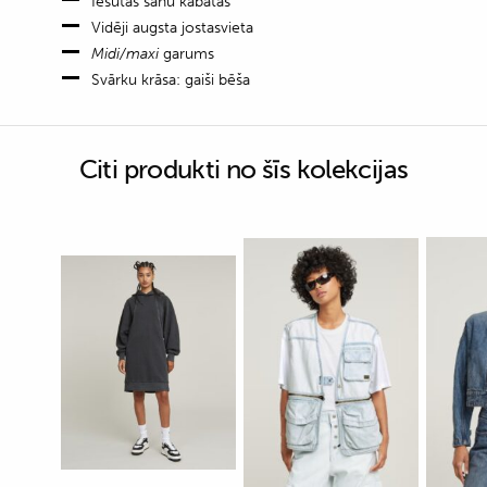
Iešūtas sānu kabatas
Vidēji augsta jostasvieta
Midi/maxi
garums
Svārku krāsa: gaiši bēša
Citi produkti no šīs kolekcijas