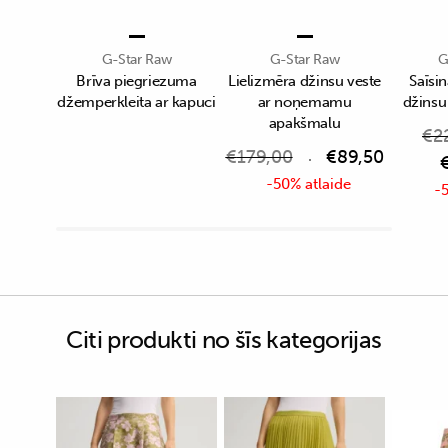
G-Star Raw
G-Star Raw
G
Brīva piegriezuma
Lielizmēra džinsu veste
Saīsin
džemperkleita ar kapuci
ar noņemamu
džinsu
apakšmalu
€
2
€
179,00
€
89,50
-50% atlaide
-5
Citi produkti no šīs kategorijas