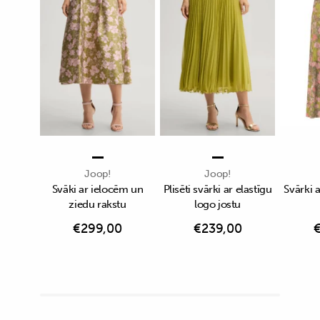
Joop!
Joop!
Svāki ar ielocēm un
Plisēti svārki ar elastīgu
Svārki 
ziedu rakstu
logo jostu
€
299,00
€
239,00