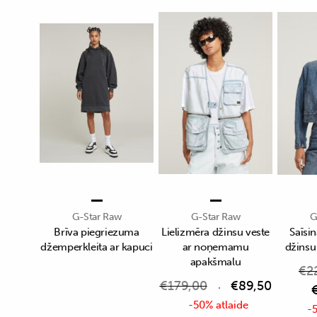
G-Star Raw
G-Star Raw
G
Brīva piegriezuma
Lielizmēra džinsu veste
Saīsin
džemperkleita ar kapuci
ar noņemamu
džinsu
apakšmalu
€
2
€
179,00
€
89,50
-50% atlaide
-5