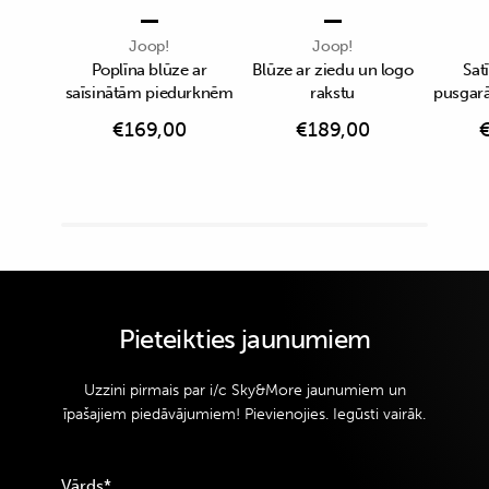
Joop!
Joop!
Poplīna blūze ar
Blūze ar ziedu un logo
Sat
saīsinātām piedurknēm
rakstu
pusgar
€
169,00
€
189,00
Pieteikties jaunumiem
Uzzini pirmais par i/c Sky&More jaunumiem un
īpašajiem piedāvājumiem! Pievienojies. Iegūsti vairāk.