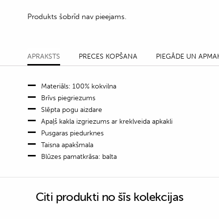
Produkts šobrīd nav pieejams.
APRAKSTS
PRECES KOPŠANA
PIEGĀDE UN APMA
Materiāls: 100% kokvilna
Brīvs piegriezums
Slēpta pogu aizdare
Apaļš kakla izgriezums ar kreklveida apkakli
Pusgaras piedurknes
Taisna apakšmala
Blūzes pamatkrāsa: balta
Citi produkti no šīs kolekcijas