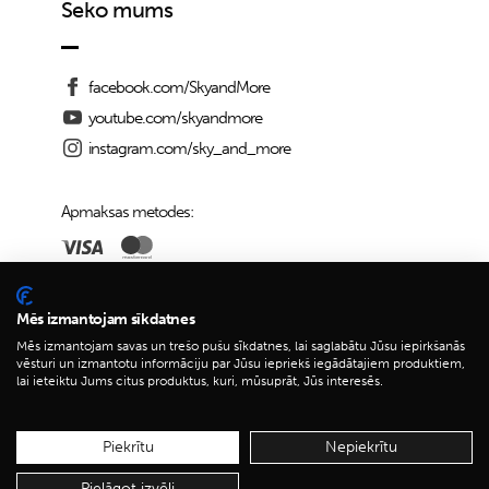
Seko mums
facebook.com/SkyandMore
youtube.com/skyandmore
instagram.com/sky_and_more
Apmaksas metodes:
Piegādes iespējas:
Mēs izmantojam sīkdatnes
Mēs izmantojam savas un trešo pušu sīkdatnes, lai saglabātu Jūsu iepirkšanās
vēsturi un izmantotu informāciju par Jūsu iepriekš iegādātajiem produktiem,
lai ieteiktu Jums citus produktus, kuri, mūsuprāt, Jūs interesēs.
© 2026 Sky&More
Piekrītu
Nepiekrītu
Pielāgot izvēli