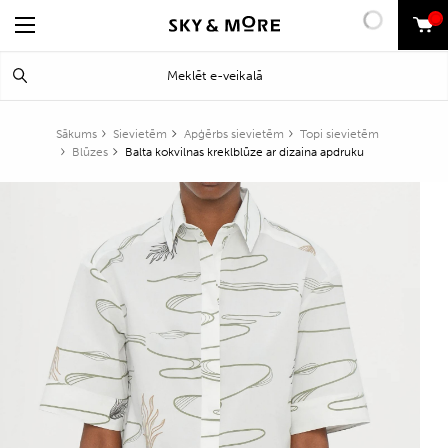
0
Search
Meklēt
for:
Sākums
Sievietēm
Apģērbs sievietēm
Topi sievietēm
Blūzes
Balta kokvilnas kreklblūze ar dizaina apdruku