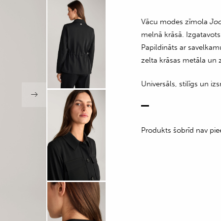
Vācu modes zīmola
Jo
melnā krāsā. Izgatavots
Papildināts ar savelkam
zelta krāsas metāla un 
Universāls, stilīgs un i
Produkts šobrīd nav pie