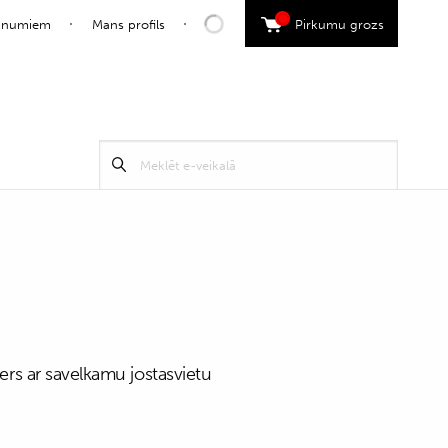
0
jaunumiem
Mans profils
Pirkumu grozs
Search
Meklēt
for:
zers ar savelkamu jostasvietu