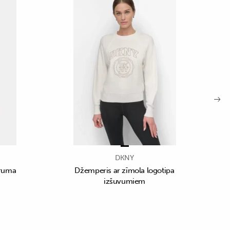
DKNY
aruma
Džemperis ar zīmola logotipa
izšuvumiem