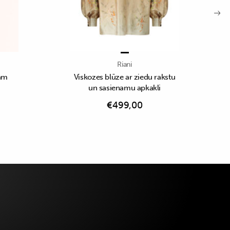
Riani
rām
Viskozes blūze ar ziedu rakstu
un sasienamu apkakli
€
499,00