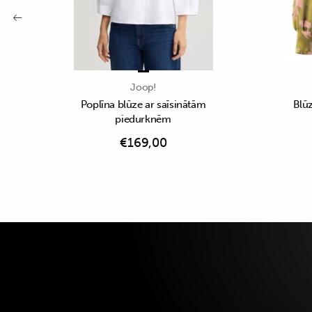
Joop!
Poplīna blūze ar saīsinātām
Blūz
piedurknēm
€
169,00