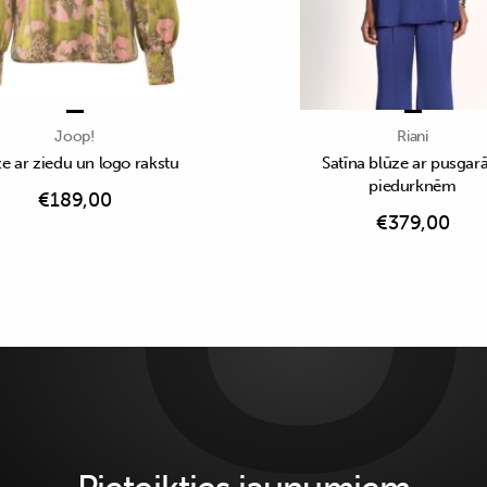
Joop!
Riani
e ar ziedu un logo rakstu
Satīna blūze ar pusga
piedurknēm
€
189,00
€
379,00