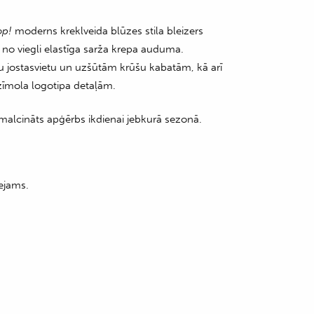
op!
moderns kreklveida blūzes stila bleizers
 no viegli elastīga sarža krepa auduma.
u jostasvietu un uzšūtām krūšu kabatām, kā arī
zīmola logotipa detaļām.
zsmalcināts apģērbs ikdienai jebkurā sezonā.
ejams.