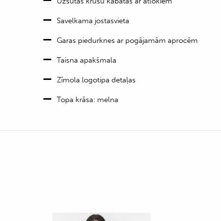
Uzšūtas krūšu kabatas ar atlokiem
Savelkama jostasvieta
Garas piedurknes ar pogājamām aprocēm
Taisna apakšmala
Zīmola logotipa detaļas
Topa krāsa: melna