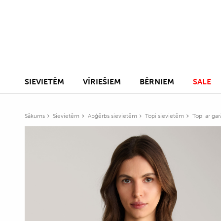
SIEVIETĒM
VĪRIEŠIEM
BĒRNIEM
SALE
Sākums
Sievietēm
Apģērbs sievietēm
Topi sievietēm
Topi ar ga