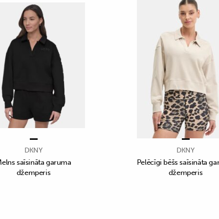
DKNY
DKNY
elns saīsināta garuma
Pelēcīgi bēšs saīsināta g
džemperis
džemperis