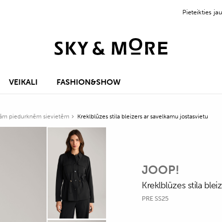
Pieteikties 
VEIKALI
FASHION&SHOW
rām piedurknēm sievietēm
Kreklblūzes stila bleizers ar savelkamu jostasvietu
JOOP!
Kreklblūzes stila blei
PRE SS25