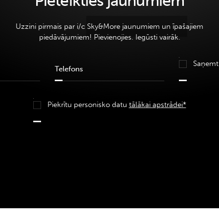
Pieteikties jaunumiem
Uzzini pirmais par i/c Sky&More jaunumiem un īpašajiem
piedāvājumiem! Pievienojies. Iegūsti vairāk.
Saņemt
Piekrītu personisko datu
tālākai apstrādei*