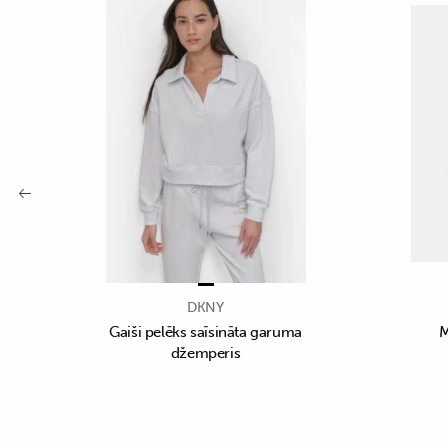
DKNY
Gaiši pelēks saīsināta garuma
M
džemperis