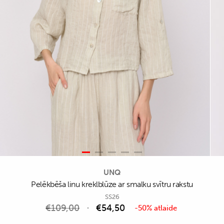
UNQ
Pelēkbēša linu kreklblūze ar smalku svītru rakstu
SS26
€
109,00
€
54,50
-50% atlaide