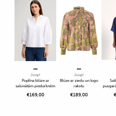
Joop!
Joop!
Poplīna blūze ar
Blūze ar ziedu un logo
Sat
saīsinātām piedurknēm
rakstu
pusgar
€
169,00
€
189,00