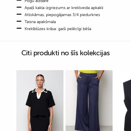
Pogu aizdare
Apaļš kakla izgriezums ar kreklveida apkakli
Atlokāmas, piepogājamas 3/4 piedurknes
Taisna apakšmala
Kreklblūzes krāsa: gaiši pelēcīgi bēša
Citi produkti no šīs kolekcijas