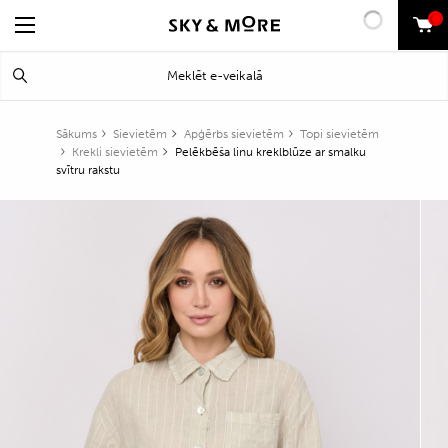
0
Search
Meklēt
for:
Sākums
Sievietēm
Apģērbs sievietēm
Topi sievietēm
Krekli sievietēm
Pelēkbēša linu kreklblūze ar smalku
svītru rakstu