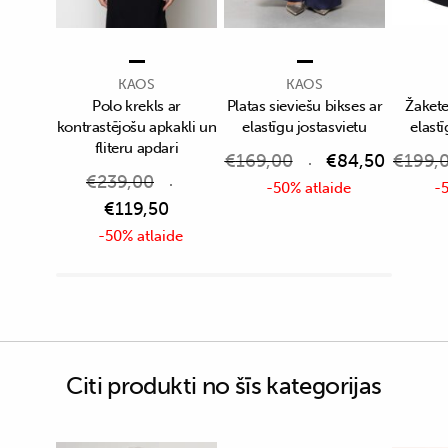
KAOS
KAOS
Polo krekls ar
Platas sieviešu bikses ar
Žakete
kontrastējošu apkakli un
elastīgu jostasvietu
elastī
fliteru apdari
€
169,00
€
84,50
€
199,
€
239,00
-50% atlaide
-5
€
119,50
-50% atlaide
Citi produkti no šīs kategorijas