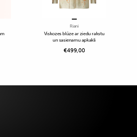
Riani
rām
Viskozes blūze ar ziedu rakstu
un sasienamu apkakli
€
499,00