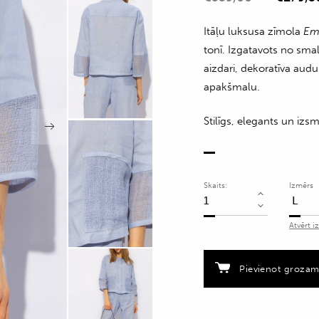
Itāļu luksusa zīmola
Em
tonī. Izgatavots no sma
aizdari, dekoratīva a
apakšmalu.
Stilīgs, elegants un izs
Skaits:
Izmērs
Linu
krekls
Atvērt i
ar
savelkamu
apakšmalu
Pievienot groza
quantity