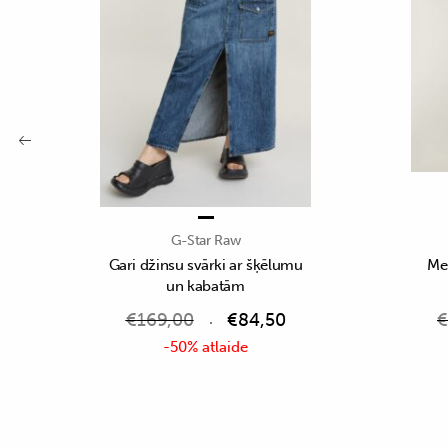
G-Star Raw
Gari džinsu svārki ar šķēlumu
Mel
un kabatām
€
169,00
€
84,50
€
-50% atlaide