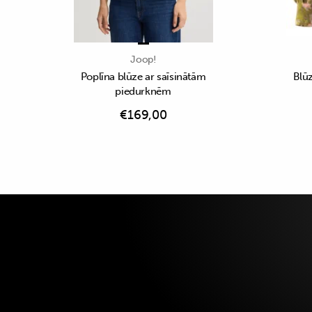
Joop!
Poplīna blūze ar saīsinātām
Blūz
piedurknēm
€
169,00