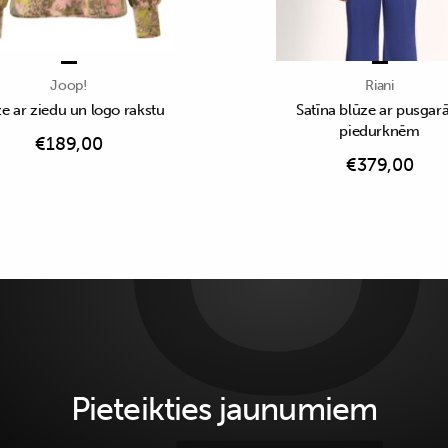
Joop!
Riani
e ar ziedu un logo rakstu
Satīna blūze ar pusga
piedurknēm
€
189,00
€
379,00
Pieteikties jaunumiem