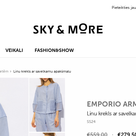
Pieteikties 
VEIKALI
FASHION&SHOW
vietēm
Linu krekls ar savelkamu apakšmalu
EMPORIO AR
Linu krekls ar savel
SS24
€
559,00
€
279,5