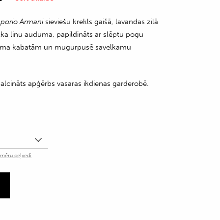
porio Armani
sieviešu krekls gaišā, lavandas zilā
lka linu auduma, papildināts ar slēptu pogu
uduma kabatām un mugurpusē savelkamu
malcināts apģērbs vasaras ikdienas garderobē.
zmēru ceļvedi
m