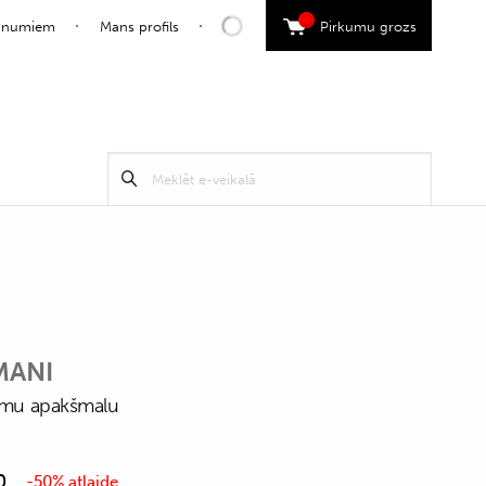
0
jaunumiem
Mans profils
Pirkumu grozs
Search
Meklēt
for:
MANI
kamu apakšmalu
0
-50% atlaide