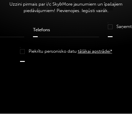
Uzzini pirmais par i/c Sky&More jaunumiem un īpašajiem
piedāvājumiem! Pievienojies. Iegūsti vairāk.
Saņemt
Piekrītu personisko datu
tālākai apstrādei*