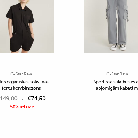
G-Star Raw
G-Star Raw
ns organiskās kokvilnas
Sportiskā stila bikses 
šortu kombinezons
apjomīgām kabatām
149,00
€
74,50
-50% atlaide