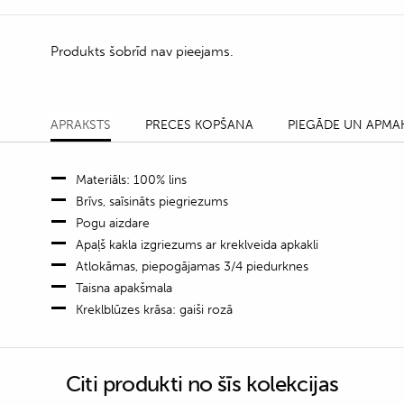
Produkts šobrīd nav pieejams.
APRAKSTS
PRECES KOPŠANA
PIEGĀDE UN APMA
Materiāls: 100% lins
Brīvs, saīsināts piegriezums
Pogu aizdare
Apaļš kakla izgriezums ar kreklveida apkakli
Atlokāmas, piepogājamas 3/4 piedurknes
Taisna apakšmala
Kreklblūzes krāsa: gaiši rozā
Citi produkti no šīs kolekcijas