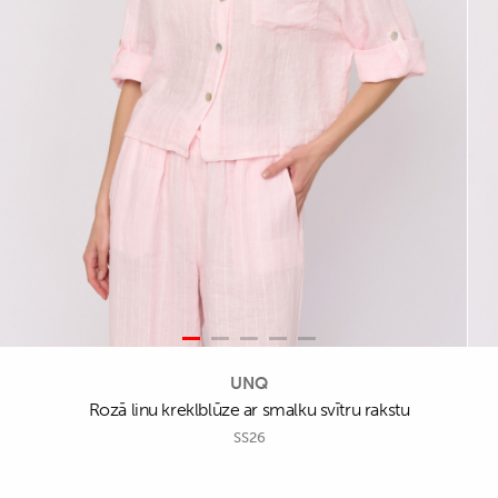
UNQ
Rozā linu kreklblūze ar smalku svītru rakstu
SS26