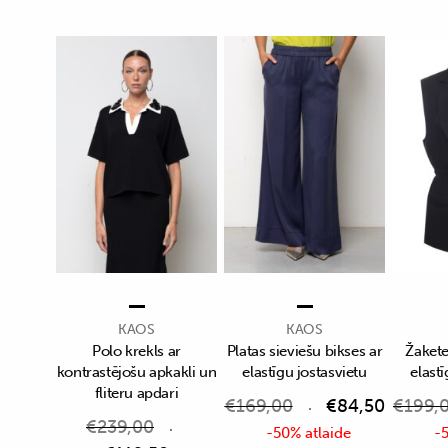
KAOS
KAOS
Polo krekls ar
Platas sieviešu bikses ar
Žakete
kontrastējošu apkakli un
elastīgu jostasvietu
elastī
fliteru apdari
€
169,00
€
84,50
€
199,
€
239,00
-50% atlaide
-5