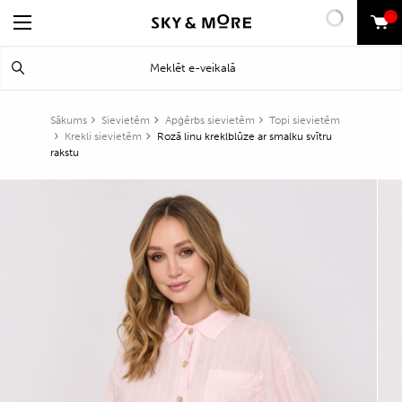
0
Search
Meklēt
for:
Sākums
Sievietēm
Apģērbs sievietēm
Topi sievietēm
Krekli sievietēm
Rozā linu kreklblūze ar smalku svītru
rakstu