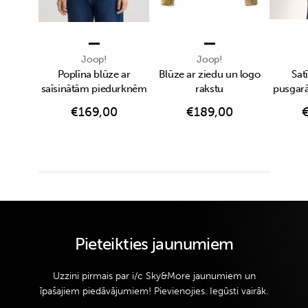
Joop!
Joop!
Poplīna blūze ar
Blūze ar ziedu un logo
Sat
saīsinātām piedurknēm
rakstu
pusgar
€
169,00
€
189,00
Pieteikties jaunumiem
Uzzini pirmais par i/c Sky&More jaunumiem un
īpašajiem piedāvājumiem! Pievienojies. Iegūsti vairāk.