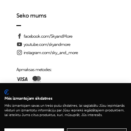
Seko mums
facebook.com/SkyandMore
youtube.com/skyandmore
instagram.com/sky_and_more
Apmaksas metodes:
Piegādes iespējas:
Mēs izmantojam sīkdatnes
Mēs izmantojam savas un trešo pušu sīkdatnes, lai saglabātu Jūsu iepirkšanās
vēsturi un izmantotu informāciju par Jūsu iepriekš iegādātajiem produktiem,
lai ieteiktu Jums citus produktus, kuri, mūsuprāt, Jūs interesēs.
© 2026 Sky&More