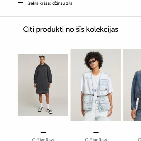
Krekla krāsa: džinsu zila
Citi produkti no šīs kolekcijas
G-Star Raw
G-Star Raw
G