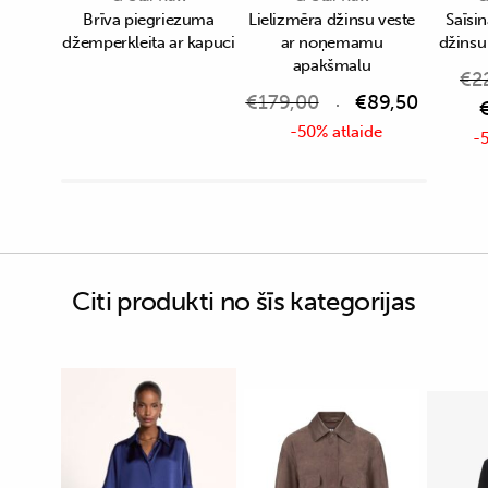
Brīva piegriezuma
Lielizmēra džinsu veste
Saīsin
džemperkleita ar kapuci
ar noņemamu
džinsu
apakšmalu
€
2
€
179,00
€
89,50
-50% atlaide
-5
Citi produkti no šīs kategorijas