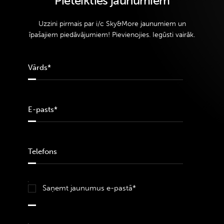
Pieteikties jaunumiem
Uzzini pirmais par i/c Sky&More jaunumiem un
īpašajiem piedāvājumiem! Pievienojies. Iegūsti vairāk.
Saņemt jaunumus e-pastā*