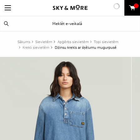
0
Search
Meklēt
for:
Sākums
Sievietēm
Apģērbs sievietēm
Topi sievietēm
Krekli sievietēm
Džinsu krekls ar šķēlumu mugurpusē