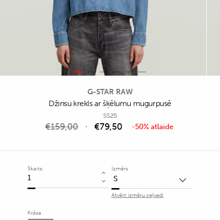
G-STAR RAW
Džinsu krekls ar šķēlumu mugurpusē
SS25
€
159,00
€
79,50
-50% atlaide
Skaits:
Izmērs
Džinsu
krekls
Atvērt izmēru ceļvedi
ar
šķēlumu
Krāsa