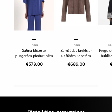
Riani
Riani
Ka
Satīna blūze ar
Zamšādas krekls ar
Pieguļo
pusgarām piedurknēm
uzšūtām kabatām
buklē 
€
379,00
€
689,00