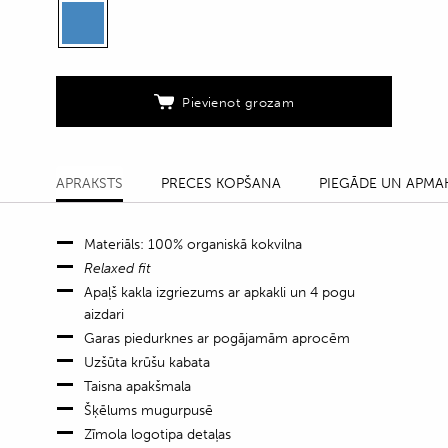
mugurpusē
quantity
Pievienot grozam
APRAKSTS
PRECES KOPŠANA
PIEGĀDE UN APMA
Materiāls: 100% organiskā kokvilna
Relaxed fit
Apaļš kakla izgriezums ar apkakli un 4 pogu
aizdari
Garas piedurknes ar pogājamām aprocēm
Uzšūta krūšu kabata
Taisna apakšmala
Šķēlums mugurpusē
Zīmola logotipa detaļas