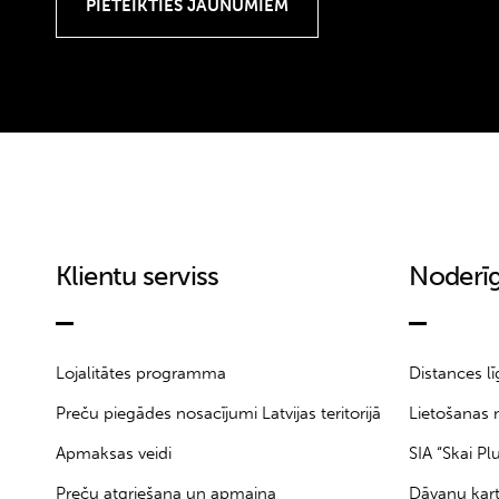
Klientu serviss
Noderīg
Lojalitātes programma
Distances l
Preču piegādes nosacījumi Latvijas teritorijā
Lietošanas 
Apmaksas veidi
SIA “Skai Pl
Preču atgriešana un apmaiņa
Dāvanu kar