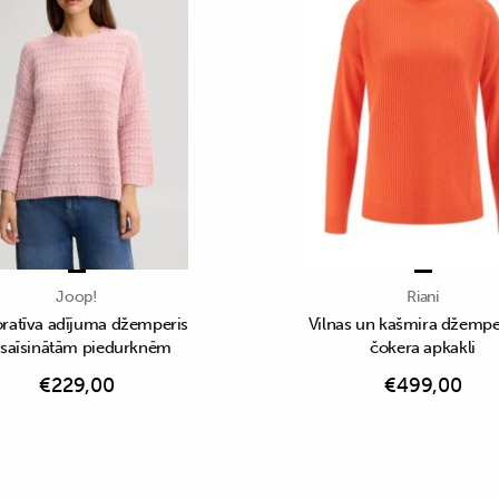
Joop!
Riani
ratīva adījuma džemperis
Vilnas un kašmira džemper
 saīsinātām piedurknēm
čokera apkakli
€
229,00
€
499,00