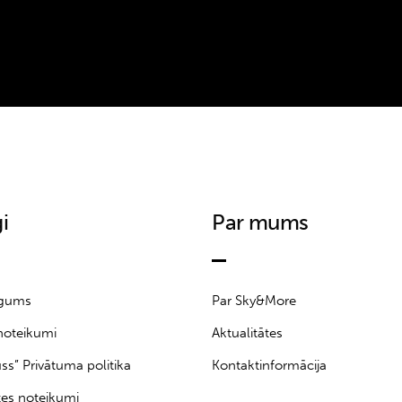
i
Par mums
īgums
Par Sky&More
noteikumi
Aktualitātes
uss” Privātuma politika
Kontaktinformācija
tes noteikumi