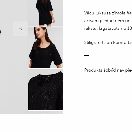
Vācu luksusa zīmola
Ka
ar īsām piedurknēm un
rakstu. Izgatavots no 10
Stilīgs, ērts un komfor
Produkts šobrīd nav pie