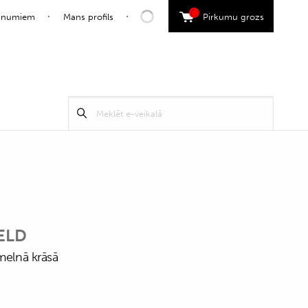
0
jaunumiem
Mans profils
Pirkumu grozs
Search
Meklēt
for:
ELD
melnā krāsā