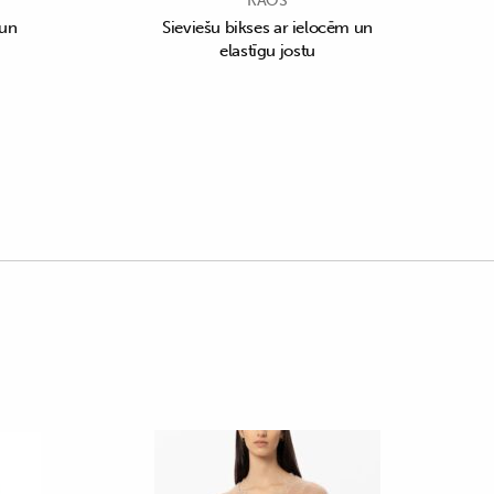
KAOS
 un
Sieviešu bikses ar ielocēm un
elastīgu jostu