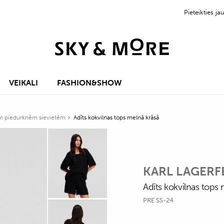
Pieteikties 
VEIKALI
FASHION&SHOW
ām piedurknēm sievietēm
Adīts kokvilnas tops melnā krāsā
KARL LAGERF
Adīts kokvilnas tops 
PRE SS-24