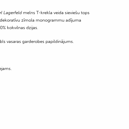
rl Lagerfeld
melns T-krekla veida sieviešu tops
 dekoratīvu zīmola monogrammu adījuma
0% kokvilnas dzijas.
tabls vasaras garderobes papildinājums.
ejams.