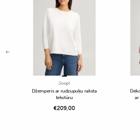
Joop!
Džemperis ar rudzupuķu raksta
Deko
tekstūru
ar
€
209,00