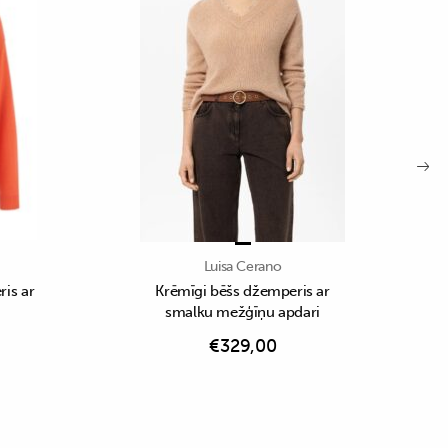
Luisa Cerano
is ar
Krēmīgi bēšs džemperis ar
smalku mežģīņu apdari
€
329,00