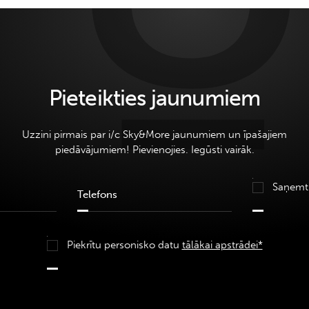
Pieteikties jaunumiem
Uzzini pirmais par i/c Sky&More jaunumiem un īpašajiem
piedāvājumiem! Pievienojies. Iegūsti vairāk.
Saņemt
Piekrītu personisko datu
tālākai apstrādei*