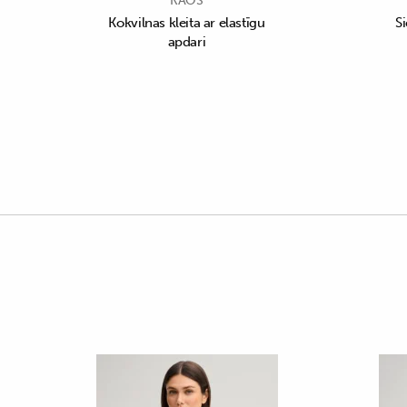
KAOS
Kokvilnas kleita ar elastīgu
S
apdari