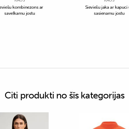
KAOS
KAOS
ieviešu kombinezons ar
Sieviešu jaka ar kapuci
savelkamu jostu
sasienamu jostu
Citi produkti no šīs kategorijas