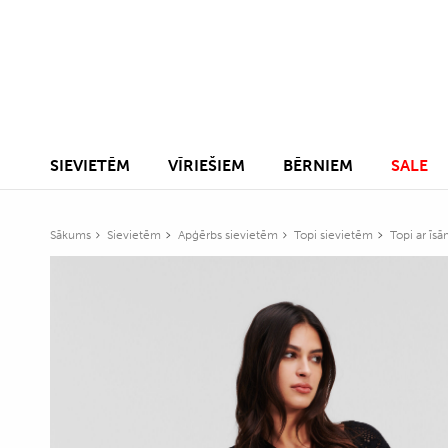
SIEVIETĒM
VĪRIEŠIEM
BĒRNIEM
SALE
Sākums
Sievietēm
Apģērbs sievietēm
Topi sievietēm
Topi ar īs