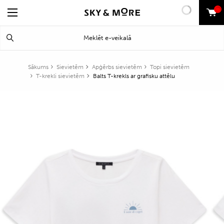
0
Search
Meklēt
for:
Sākums
Sievietēm
Apģērbs sievietēm
Topi sievietēm
T-krekli sievietēm
Balts T-krekls ar grafisku attēlu