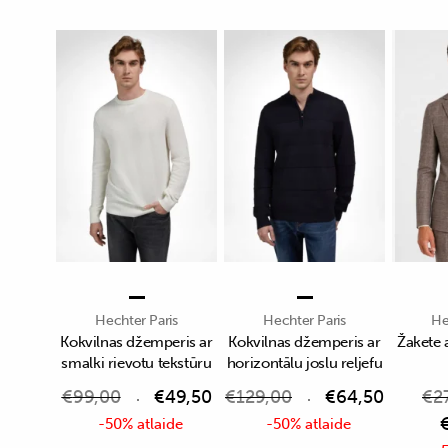
Hechter Paris
Hechter Paris
He
Kokvilnas džemperis ar
Kokvilnas džemperis ar
Žakete 
smalki rievotu tekstūru
horizontālu joslu reljefu
€
99,00
€
49,50
€
129,00
€
64,50
€
2
-50% atlaide
-50% atlaide