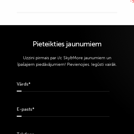
-5
Pieteikties jaunumiem
Uzzini pirmais par i/c Sky&More jaunumiem un
īpašajiem piedāvājumiem! Pievienojies. Iegūsti vairāk.