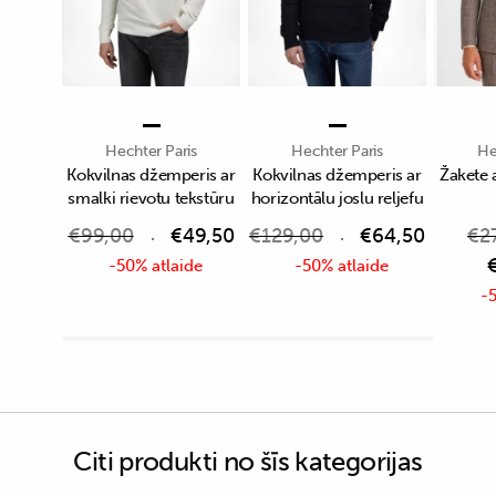
Hechter Paris
Hechter Paris
He
Kokvilnas džemperis ar
Kokvilnas džemperis ar
Žakete 
smalki rievotu tekstūru
horizontālu joslu reljefu
€
99,00
€
49,50
€
129,00
€
64,50
€
2
-50% atlaide
-50% atlaide
-5
Citi produkti no šīs kategorijas