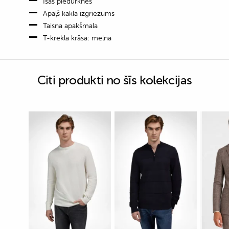
Īsas piedurknes
Apaļš kakla izgriezums
Taisna apakšmala
T-krekla krāsa: melna
Citi produkti no šīs kolekcijas