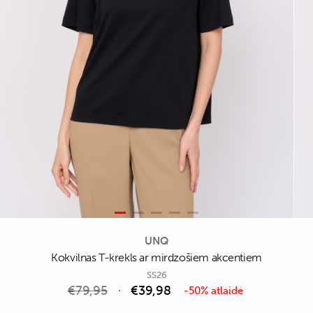
UNQ
Kokvilnas T-krekls ar mirdzošiem akcentiem
SS26
€
79,95
€
39,98
-50% atlaide