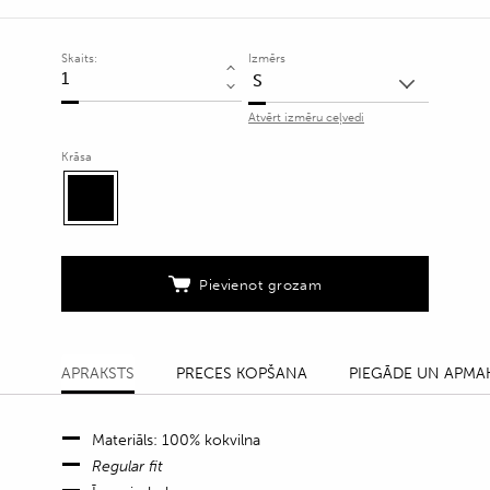
Skaits:
Izmērs
Kokvilnas
T-
Atvērt izmēru ceļvedi
krekls
ar
Krāsa
mirdzošiem
akcentiem
quantity
Pievienot grozam
APRAKSTS
PRECES KOPŠANA
PIEGĀDE UN APMA
Materiāls: 100% kokvilna
Regular fit