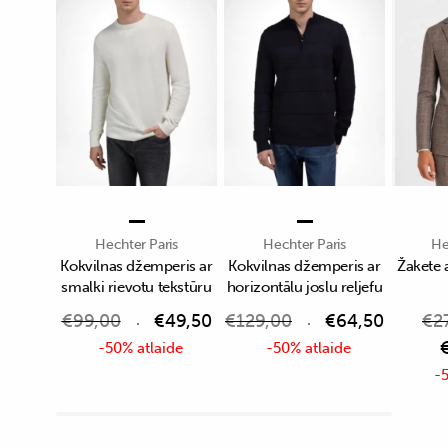
Hechter Paris
Hechter Paris
He
Kokvilnas džemperis ar
Kokvilnas džemperis ar
Žakete 
smalki rievotu tekstūru
horizontālu joslu reljefu
€
99,00
€
49,50
€
129,00
€
64,50
€
2
-50% atlaide
-50% atlaide
-5