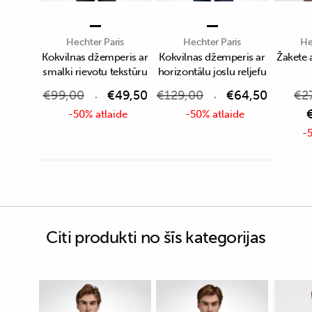
Hechter Paris
Hechter Paris
He
Kokvilnas džemperis ar
Kokvilnas džemperis ar
Žakete 
smalki rievotu tekstūru
horizontālu joslu reljefu
€
99,00
€
49,50
€
129,00
€
64,50
€
2
-50% atlaide
-50% atlaide
-5
Citi produkti no šīs kategorijas