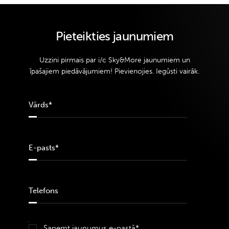
Pieteikties jaunumiem
Uzzini pirmais par i/c Sky&More jaunumiem un
īpašajiem piedāvājumiem! Pievienojies. Iegūsti vairāk.
Saņemt jaunumus e-pastā*