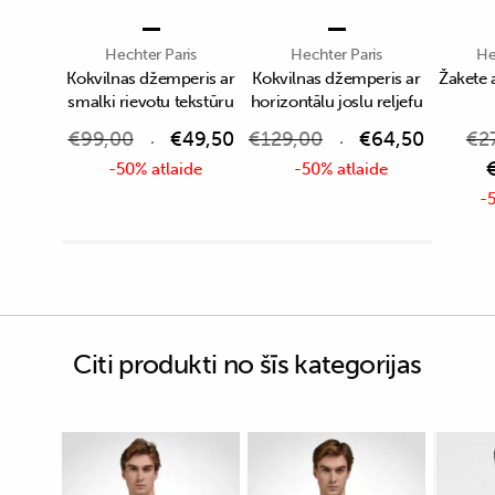
Hechter Paris
Hechter Paris
He
Kokvilnas džemperis ar
Kokvilnas džemperis ar
Žakete 
smalki rievotu tekstūru
horizontālu joslu reljefu
€
99,00
€
49,50
€
129,00
€
64,50
€
2
-50% atlaide
-50% atlaide
-5
Citi produkti no šīs kategorijas