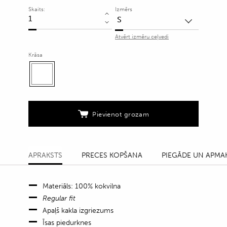
Skaits:
Izmērs
Kokvilnas
T-
Atvērt izmēru ceļvedi
krekls
ar
Krāsa
zīmola
akcentiem
quantity
Pievienot grozam
APRAKSTS
PRECES KOPŠANA
PIEGĀDE UN APMA
Materiāls: 100% kokvilna
Regular fit
Apaļš kakla izgriezums
Īsas piedurknes