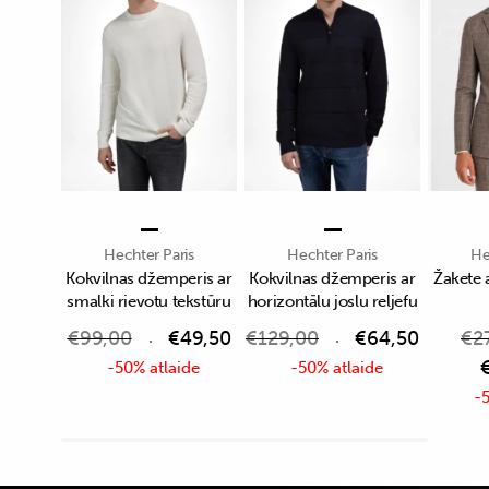
Hechter Paris
Hechter Paris
He
Kokvilnas džemperis ar
Kokvilnas džemperis ar
Žakete 
smalki rievotu tekstūru
horizontālu joslu reljefu
€
99,00
€
49,50
€
129,00
€
64,50
€
2
-50% atlaide
-50% atlaide
-5