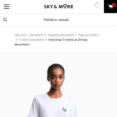
0
Search
Meklēt
for:
Sākums
Sievietēm
Apģērbs sievietēm
Topi sievietēm
T-krekli sievietēm
Kokvilnas T-krekls ar zīmola
akcentiem