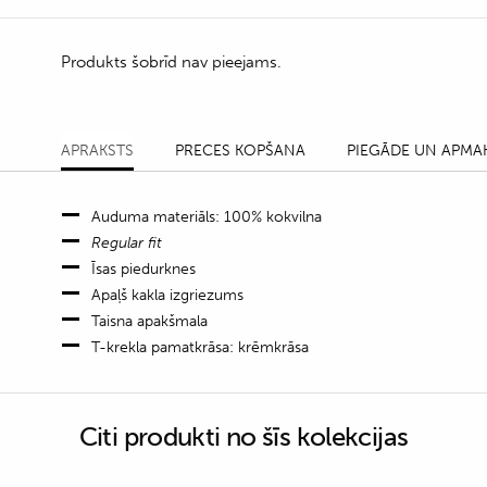
Produkts šobrīd nav pieejams.
APRAKSTS
PRECES KOPŠANA
PIEGĀDE UN APMA
Auduma materiāls: 100% kokvilna
Regular fit
Īsas piedurknes
Apaļš kakla izgriezums
Taisna apakšmala
T-krekla pamatkrāsa: krēmkrāsa
Citi produkti no šīs kolekcijas