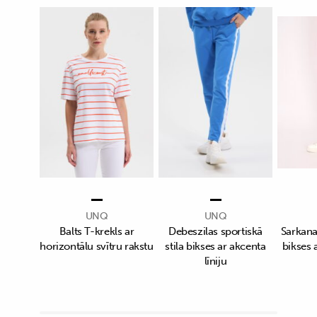
UNQ
UNQ
Balts T-krekls ar
Debeszilas sportiskā
Sarkanas
horizontālu svītru rakstu
stila bikses ar akcenta
bikses a
līniju