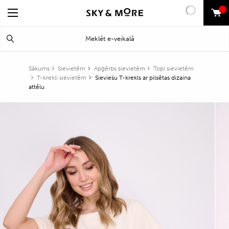
0
Search
Meklēt
for:
Sākums
Sievietēm
Apģērbs sievietēm
Topi sievietēm
T-krekli sievietēm
Sieviešu T-krekls ar pilsētas dizaina
attēlu