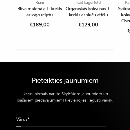
Riani
Karl Lagerfeld
Ka
Blīva materiāla T-krekls
Organiskās kokvilnas T-
Svītra
ar logo reljefu
krekls ar skiču attēlu
kokv
Chou
€
189,00
€
129,00
Pieteikties jaunumiem
Uzzini pirmais par i/c Sky&More jaunumiem un
īpašajiem piedāvājumiem! Pievienojies. Iegūsti vairāk.