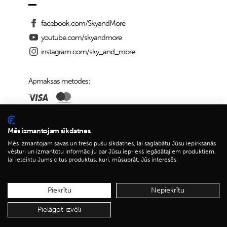
facebook.com/SkyandMore
youtube.com/skyandmore
instagram.com/sky_and_more
Apmaksas metodes:
Piegādes iespējas:
Mēs izmantojam sīkdatnes
Mēs izmantojam savas un trešo pušu sīkdatnes, lai saglabātu Jūsu iepirkšanās
vēsturi un izmantotu informāciju par Jūsu iepriekš iegādātajiem produktiem,
lai ieteiktu Jums citus produktus, kuri, mūsuprāt, Jūs interesēs.
© 2026 Sky&More
Piekrītu
Nepiekrītu
Pielāgot izvēli