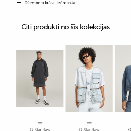
Džempera krāsa: krēmbalta
Citi produkti no šīs kolekcijas
G-Star Raw
G-Star Raw
G