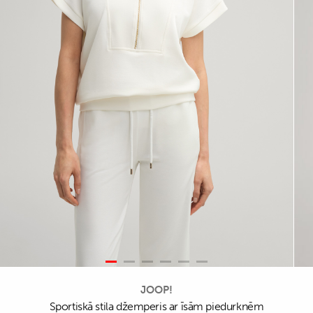
JOOP!
Sportiskā stila džemperis ar īsām piedurknēm