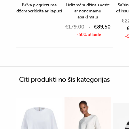
Brīva piegriezuma
Lielizmēra džinsu veste
Saīsin
džemperkleita ar kapuci
ar noņemamu
džinsu
apakšmalu
€
2
€
179,00
€
89,50
-50% atlaide
-5
Citi produkti no šīs kategorijas