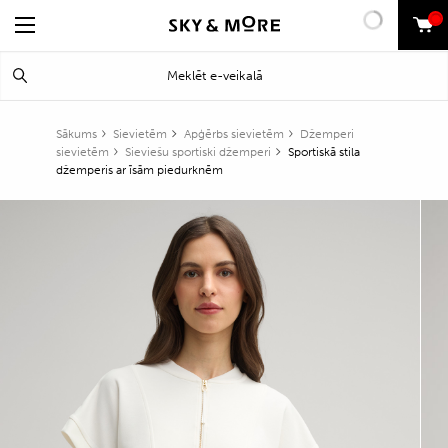
0
Search
Meklēt
for:
Sākums
Sievietēm
Apģērbs sievietēm
Džemperi
sievietēm
Sieviešu sportiski džemperi
Sportiskā stila
džemperis ar īsām piedurknēm