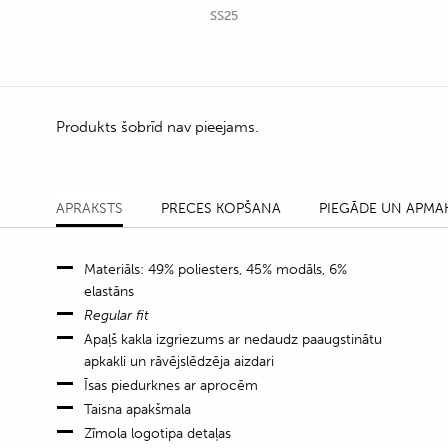
SS25
Produkts šobrīd nav pieejams.
APRAKSTS
PRECES KOPŠANA
PIEGĀDE UN APMA
Materiāls: 49% poliesters, 45% modāls, 6%
elastāns
Regular fit
Apaļš kakla izgriezums ar nedaudz paaugstinātu
apkakli un rāvējslēdzēja aizdari
Īsas piedurknes ar aprocēm
Taisna apakšmala
Zīmola logotipa detaļas