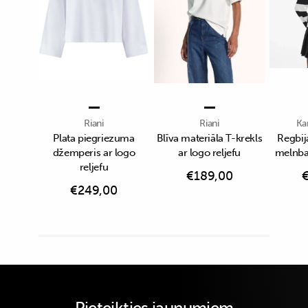
Riani
Riani
Ka
Plata piegriezuma
Blīva materiāla T-krekls
Regbija
džemperis ar logo
ar logo reljefu
melnbal
reljefu
€
189,00
€
249,00
Pieteikties jaunumiem