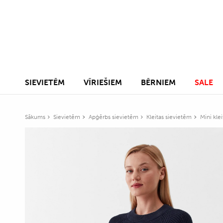
SIEVIETĒM
VĪRIEŠIEM
BĒRNIEM
SALE
Sākums
Sievietēm
Apģērbs sievietēm
Kleitas sievietēm
Mini kle