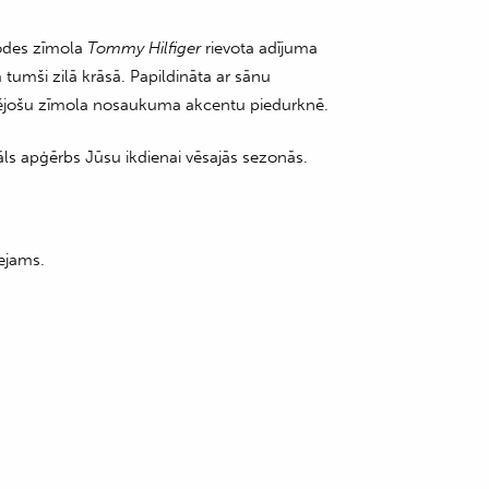
odes zīmola
Tommy Hilfiger
rievota adījuma
tumši zilā krāsā. Papildināta ar sānu
ējošu zīmola nosaukuma akcentu piedurknē.
ls apģērbs Jūsu ikdienai vēsajās sezonās.
ejams.