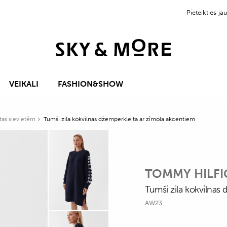
Pieteikties 
VEIKALI
FASHION&SHOW
itas sievietēm
Tumši zila kokvilnas džemperkleita ar zīmola akcentiem
TOMMY HILFI
Tumši zila kokvilnas
AW23