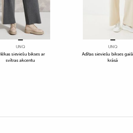
UNQ
UNQ
lēkas sieviešu bikses ar
Adītas sieviešu bikses gaiš
svītras akcentu
krāsā