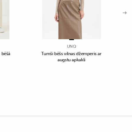
UNQ
i bēšā
Tumši bēšs vilnas džemperis ar
augstu apkakli