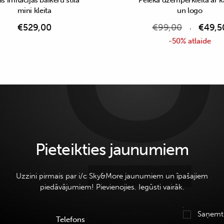
s imitācijas baikeru stila
Pelēka džemperkleita ar k
mini kleita
un logo
€
529,00
€
99,00
€
49,5
-50% atlaide
Pieteikties jaunumiem
Uzzini pirmais par i/c Sky&More jaunumiem un īpašajiem
piedāvājumiem! Pievienojies. Iegūsti vairāk.
Saņemt