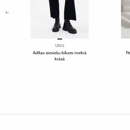
UNQ
Adītas sieviešu bikses melnā
Pe
krāsā