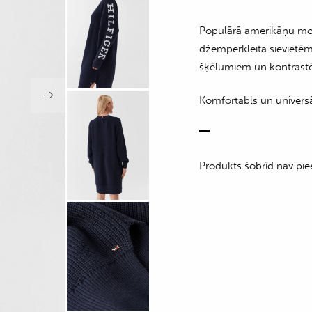
Populārā amerikāņu m
džemperkleita sievietēm 
šķēlumiem un kontrast
Komfortabls un universā
Produkts šobrīd nav pie