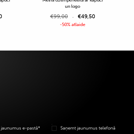
apuci
Melna džemperkleita ar kapuci
un logo
0
€
99,00
€
49,50
-50% atlaide
 jaunumus e-pastā*
Saņemt jaunumus telefonā