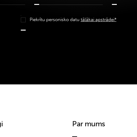
Piekrītu personisko datu
tālākai apstrādei*
i
Par mums