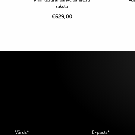
Mini kleita ar šahveida fliteru
Āda
rakstu
€
529,00