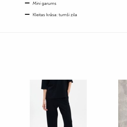
Mini
garums
Kleitas krāsa: tumši zila