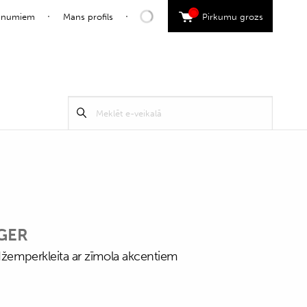
0
jaunumiem
Mans profils
Pirkumu grozs
Search
Meklēt
for:
GER
 džemperkleita ar zīmola akcentiem