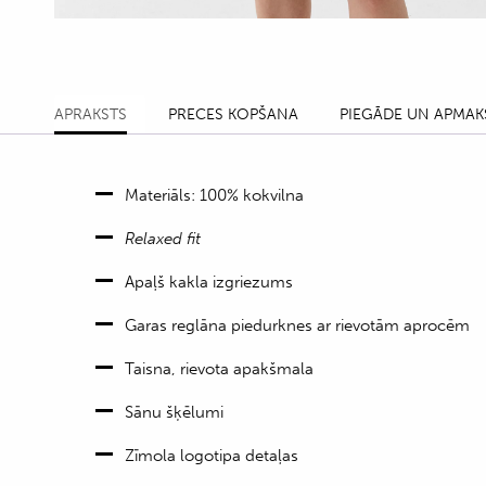
APRAKSTS
PRECES KOPŠANA
PIEGĀDE UN APMAK
Materiāls: 100% kokvilna
Relaxed fit
Apaļš kakla izgriezums
Garas reglāna piedurknes ar rievotām aprocēm
Taisna, rievota apakšmala
Sānu šķēlumi
Zīmola logotipa detaļas