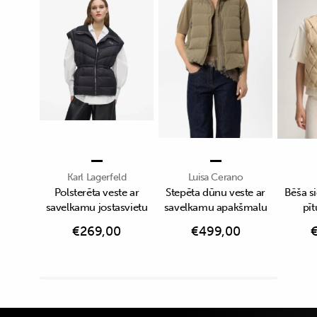
Karl Lagerfeld
Luisa Cerano
Polsterēta veste ar
Stepēta dūnu veste ar
Bēša si
savelkamu jostasvietu
savelkamu apakšmalu
pīt
€
269,00
€
499,00