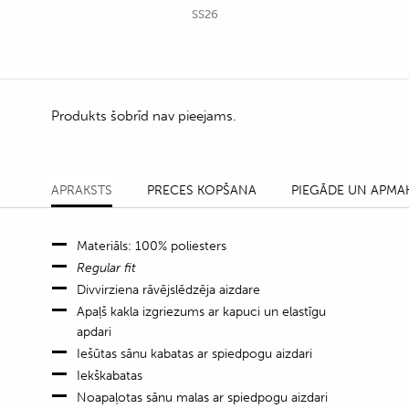
SS26
Produkts šobrīd nav pieejams.
APRAKSTS
PRECES KOPŠANA
PIEGĀDE UN APMA
Materiāls: 100% poliesters
Regular fit
Divvirziena rāvējslēdzēja aizdare
Apaļš kakla izgriezums ar kapuci un elastīgu
apdari
Iešūtas sānu kabatas ar spiedpogu aizdari
Iekškabatas
Noapaļotas sānu malas ar spiedpogu aizdari