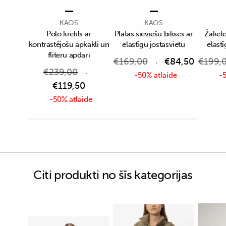
KAOS
KAOS
Polo krekls ar
Platas sieviešu bikses ar
Žakete
kontrastējošu apkakli un
elastīgu jostasvietu
elastī
fliteru apdari
€
169,00
€
84,50
€
199,
€
239,00
-50% atlaide
-5
€
119,50
-50% atlaide
Citi produkti no šīs kategorijas