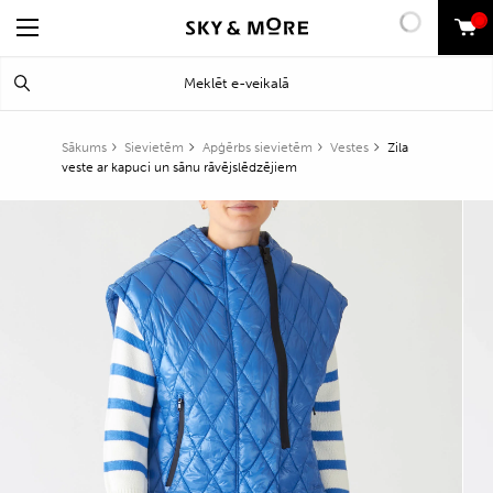
0
Search
Meklēt
for:
Sākums
Sievietēm
Apģērbs sievietēm
Vestes
Zila
veste ar kapuci un sānu rāvējslēdzējiem