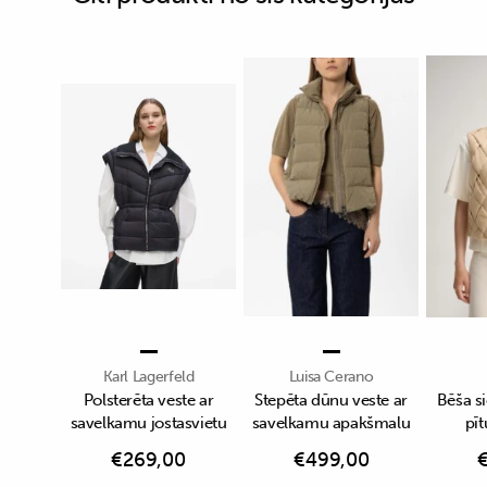
Karl Lagerfeld
Luisa Cerano
Polsterēta veste ar
Stepēta dūnu veste ar
Bēša si
savelkamu jostasvietu
savelkamu apakšmalu
pīt
€
269,00
€
499,00