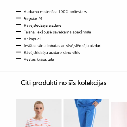
Auduma materiāls: 100% poliesters
Regular
fit
Rāvējslēdzēja aizdare
Taisna, iekšpusē savelkama apakšmala
Ar kapuci
Iešūtas sānu kabatas ar rāvējslēdzēju aizdari
Rāvējslēdzēju aizdare sānu vīlēs
Vestes krāsa: zila
Citi produkti no šīs kolekcijas