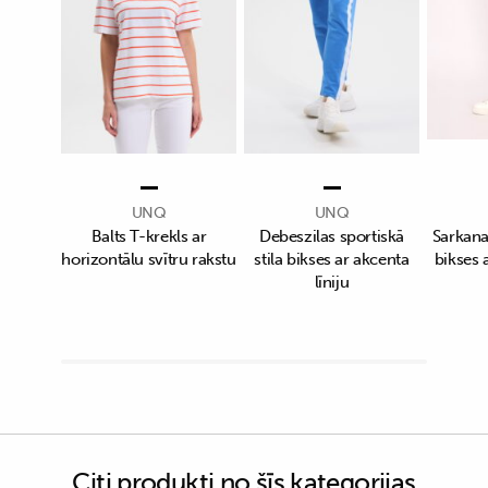
UNQ
UNQ
Balts T-krekls ar
Debeszilas sportiskā
Sarkanas
horizontālu svītru rakstu
stila bikses ar akcenta
bikses a
līniju
Citi produkti no šīs kategorijas