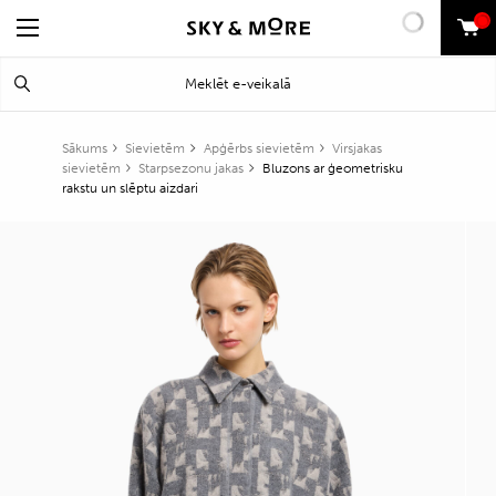
0
Search
Meklēt
for:
Sākums
Sievietēm
Apģērbs sievietēm
Virsjakas
sievietēm
Starpsezonu jakas
Bluzons ar ģeometrisku
rakstu un slēptu aizdari