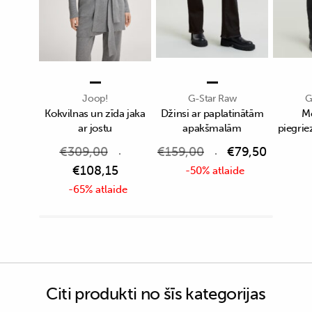
Joop!
G-Star Raw
G
Kokvilnas un zīda jaka
Džinsi ar paplatinātām
Me
ar jostu
apakšmalām
piegrie
€
309,00
€
159,00
€
79,50
€
108,15
-50% atlaide
-65% atlaide
Citi produkti no šīs kategorijas