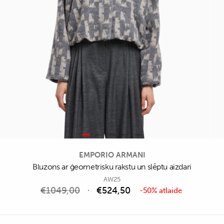
EMPORIO ARMANI
Bluzons ar ģeometrisku rakstu un slēptu aizdari
AW25
€
1049,00
€
524,50
-50% atlaide