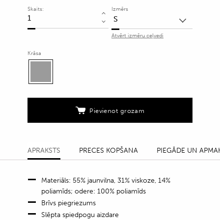
Skaits:
Izmērs
Bluzons
ar
Atvērt izmēru ceļvedi
ģeometrisku
rakstu
Krāsa
un
slēptu
aizdari
quantity
Pievienot grozam
APRAKSTS
PRECES KOPŠANA
PIEGĀDE UN APMA
Materiāls: 55% jaunvilna, 31% viskoze, 14%
poliamīds; odere: 100% poliamīds
Brīvs piegriezums
Slēpta spiedpogu aizdare