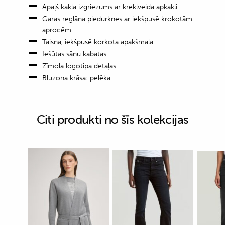
Apaļš kakla izgriezums ar kreklveida apkakli
Garas reglāna piedurknes ar iekšpusē krokotām
aprocēm
Taisna, iekšpusē korkota apakšmala
Iešūtas sānu kabatas
Zīmola logotipa detaļas
Bluzona krāsa: pelēka
Citi produkti no šīs kolekcijas