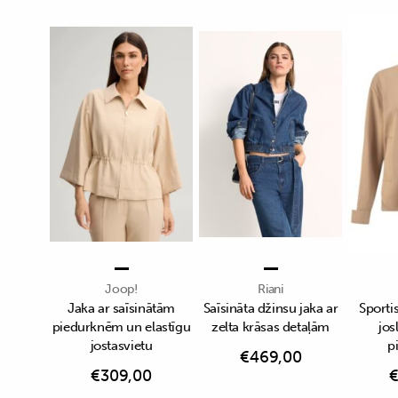
Joop!
Riani
Jaka ar saīsinātām
Saīsināta džinsu jaka ar
Sportis
piedurknēm un elastīgu
zelta krāsas detaļām
jos
jostasvietu
p
€
469,00
€
309,00