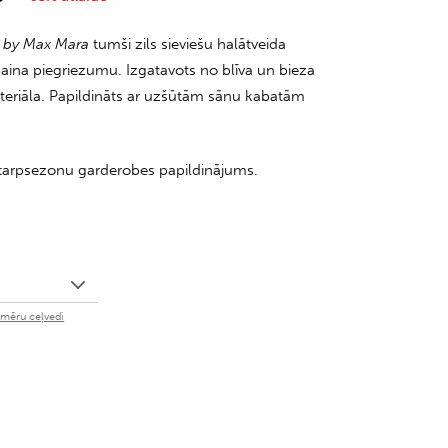
by Max Mara
tumši zils sieviešu halātveida
zaina piegriezumu. Izgatavots no blīva un bieza
teriāla. Papildināts ar uzšūtām sānu kabatām
starpsezonu garderobes papildinājums.
zmēru ceļvedi