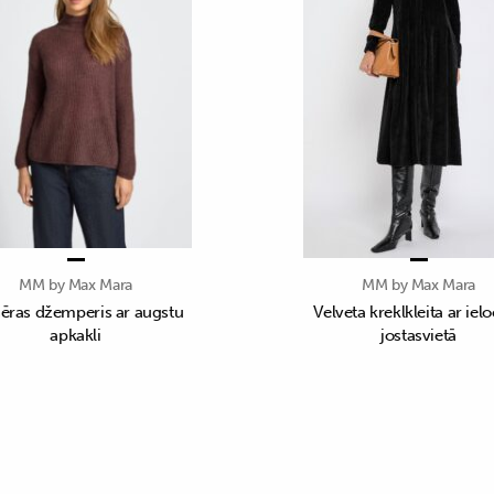
MM by Max Mara
MM by Max Mara
ras džemperis ar augstu
Velveta kreklkleita ar ie
apkakli
jostasvietā