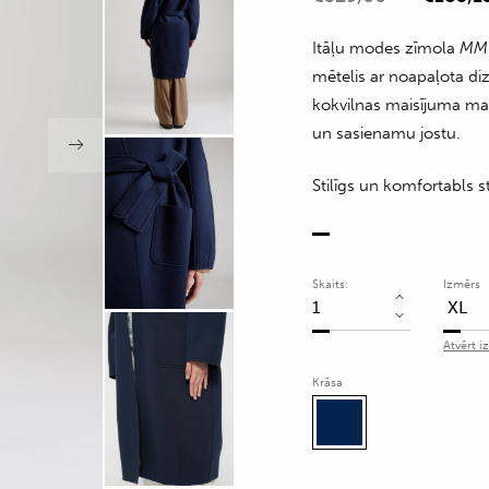
Itāļu modes zīmola
MM 
mētelis ar noapaļota di
kokvilnas maisījuma ma
un sasienamu jostu.
Stilīgs un komfortabls 
Skaits:
Izmērs
Tumši
zils
Atvērt i
kokvilnas
Krāsa
O
silueta
mētelis
ar