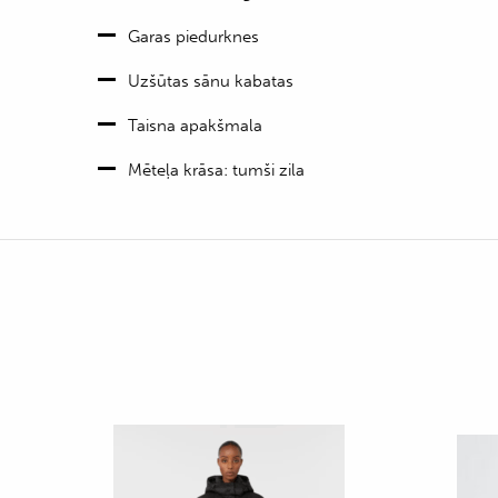
Garas piedurknes
Uzšūtas sānu kabatas
Taisna apakšmala
Mēteļa krāsa: tumši zila