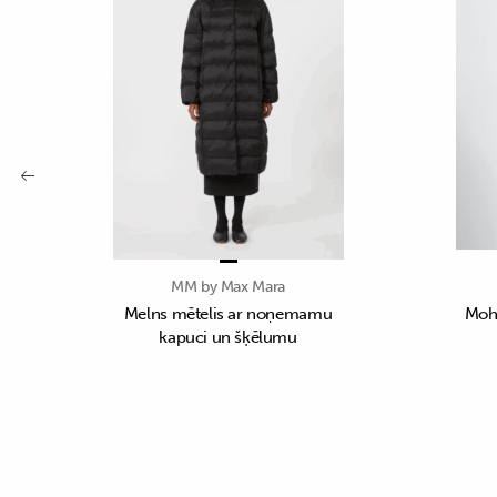
MM by Max Mara
Melns mētelis ar noņemamu
Mohē
kapuci un šķēlumu