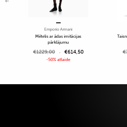
Emporio Armani
Mētelis ar ādas imitācijas
Taisn
pārklājumu
€
1229,00
€
614,50
€
-50% atlaide