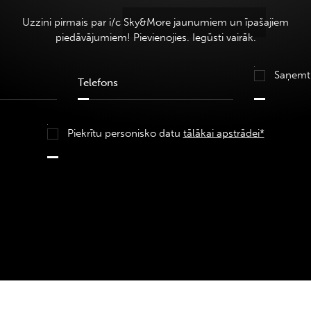
Uzzini pirmais par i/c Sky&More jaunumiem un īpašajiem
piedāvājumiem! Pievienojies. Iegūsti vairāk.
Saņemt
Piekrītu personisko datu
tālākai apstrādei*