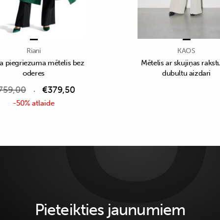
Riani
KAOS
a piegriezuma mētelis bez
Mētelis ar skujiņas rakst
oderes
dubultu aizdari
759,00
€
379,50
-50% atlaide
Pieteikties jaunumiem