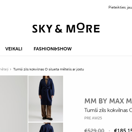
Pieteikties 
VEIKALI
FASHION&SHOW
mēteļi
Tumši zils kokvilnas O silueta mētelis ar jostu
MM BY MAX 
Tumši zils kokvilnas O
PRE AW25
€
529,00
€
185,1