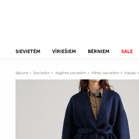
SIEVIETĒM
VĪRIEŠIEM
BĒRNIEM
SALE
Sākums
Sievietēm
Apģērbs sievietēm
Mēteļi sievietēm
Klasiski 