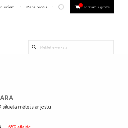
0
jaunumiem
Mans profils
Pirkumu grozs
Search
Meklēt
for:
MARA
 silueta mētelis ar jostu
5
-65% atlaide