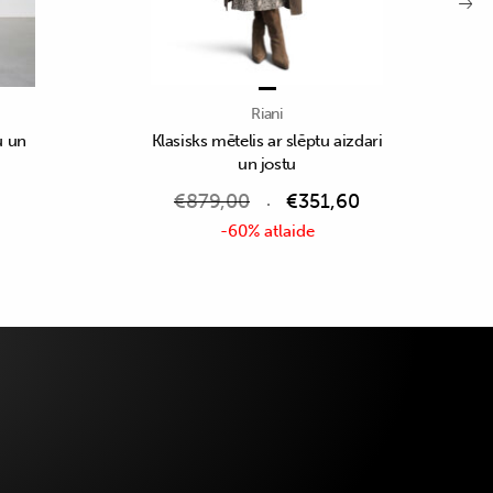
Riani
u un
Klasisks mētelis ar slēptu aizdari
un jostu
€
879,00
€
351,60
-60% atlaide