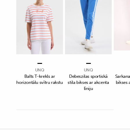
UNQ
UNQ
Balts T-krekls ar
Debeszilas sportiskā
Sarkanas
horizontālu svītru rakstu
stila bikses ar akcenta
bikses a
līniju