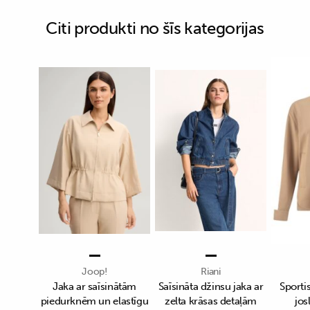
Citi produkti no šīs kategorijas
Joop!
Riani
Jaka ar saīsinātām
Saīsināta džinsu jaka ar
Sportis
piedurknēm un elastīgu
zelta krāsas detaļām
jos