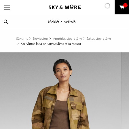
0
Search
Meklēt
for:
Sākums
Sievietēm
Apģērbs sievietēm
Jakas sievietēm
Kokvilnas jaka ar kamuflāžas stila rakstu