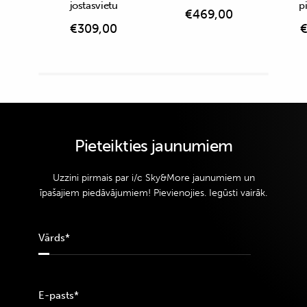
jostasvietu
p
€
469,00
€
309,00
Pieteikties jaunumiem
Uzzini pirmais par i/c Sky&More jaunumiem un
īpašajiem piedāvājumiem! Pievienojies. Iegūsti vairāk.