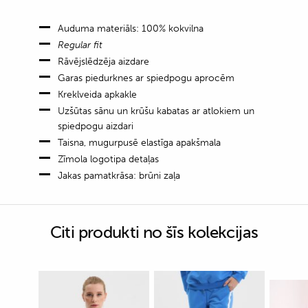
Auduma materiāls: 100% kokvilna
Regular fit
Rāvējslēdzēja aizdare
Garas piedurknes ar spiedpogu aprocēm
Kreklveida apkakle
Uzšūtas sānu un krūšu kabatas ar atlokiem un
spiedpogu aizdari
Taisna, mugurpusē elastīga apakšmala
Zīmola logotipa detaļas
Jakas pamatkrāsa: brūni zaļa
Citi produkti no šīs kolekcijas