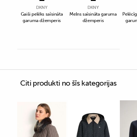
DKNY
DKNY
Gaiši pelēks saīsināta
Melns saīsināta garuma
Pelēcīg
garuma džemperis
džemperis
garu
Citi produkti no šīs kategorijas