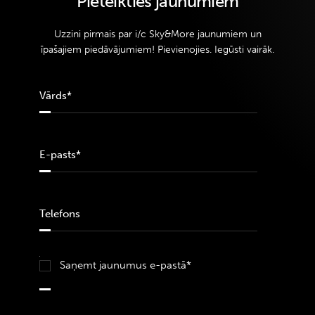
Pieteikties jaunumiem
Uzzini pirmais par i/c Sky&More jaunumiem un
īpašajiem piedāvājumiem! Pievienojies. Iegūsti vairāk.
Saņemt jaunumus e-pastā*