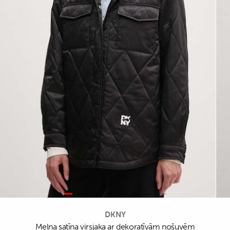
DKNY
Melna satīna virsjaka ar dekoratīvām nošuvēm