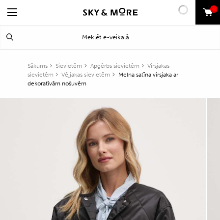
0
Search
Meklēt
for:
Sākums
Sievietēm
Apģērbs sievietēm
Virsjakas
sievietēm
Vējjakas sievietēm
Melna satīna virsjaka ar
dekoratīvām nošuvēm