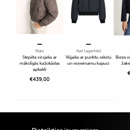
Riani
Karl Lagerfeld
Stepēta virsjaka ar
Vējjaka ar punktu rakstu
Bieza v
mākslīgās kažokādas
un noņemamu kapuci
žake
apkakli
€
439,00