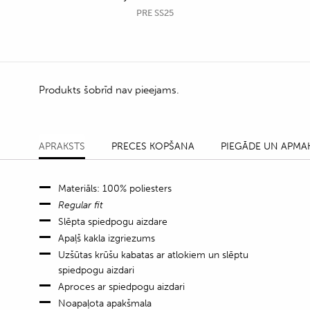
PRE SS25
Produkts šobrīd nav pieejams.
APRAKSTS
PRECES KOPŠANA
PIEGĀDE UN APMA
Materiāls: 100% poliesters
Regular fit
Slēpta spiedpogu aizdare
Apaļš kakla izgriezums
Uzšūtas krūšu kabatas ar atlokiem un slēptu
spiedpogu aizdari
Aproces ar spiedpogu aizdari
Noapaļota apakšmala