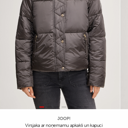
JOOP!
Virsjaka ar noņemamu apkakli un kapuci