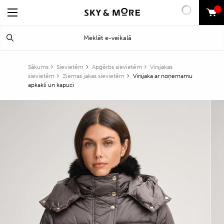
0
Search
Meklēt
for:
Sākums
Sievietēm
Apģērbs sievietēm
Virsjakas
sievietēm
Ziemas jakas sievietēm
Virsjaka ar noņemamu
apkakli un kapuci