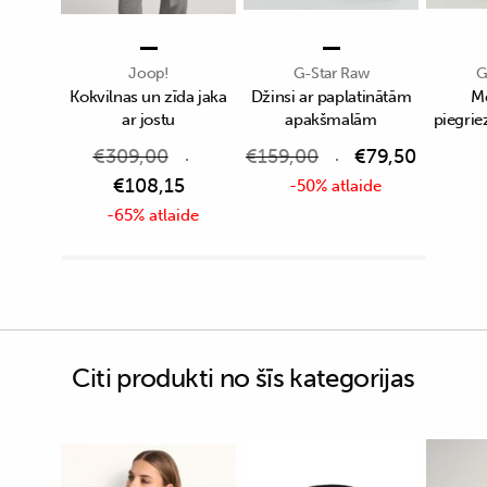
Joop!
G-Star Raw
G
Kokvilnas un zīda jaka
Džinsi ar paplatinātām
Me
ar jostu
apakšmalām
piegrie
€
309,00
€
159,00
€
79,50
€
108,15
-50% atlaide
-65% atlaide
Citi produkti no šīs kategorijas