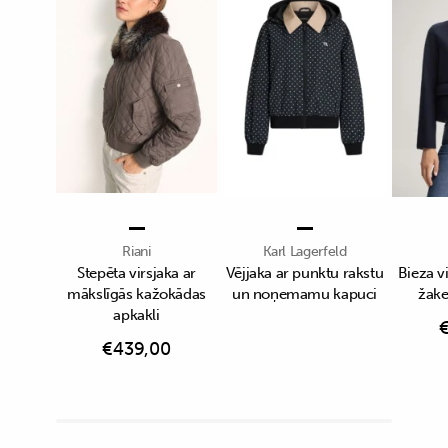
Riani
Karl Lagerfeld
Stepēta virsjaka ar
Vējjaka ar punktu rakstu
Bieza v
mākslīgās kažokādas
un noņemamu kapuci
žake
apkakli
€
439,00