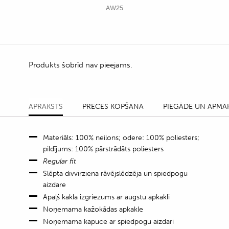
AW25
Produkts šobrīd nav pieejams.
APRAKSTS
PRECES KOPŠANA
PIEGĀDE UN APMA
Materiāls: 100% neilons; odere: 100% poliesters;
pildījums: 100% pārstrādāts poliesters
Regular fit
Slēpta divvirziena rāvējslēdzēja un spiedpogu
aizdare
Apaļš kakla izgriezums ar augstu apkakli
Noņemama kažokādas apkakle
Noņemama kapuce ar spiedpogu aizdari