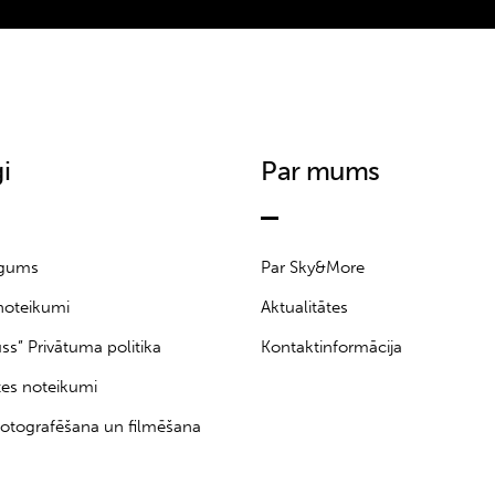
i
Par mums
īgums
Par Sky&More
noteikumi
Aktualitātes
uss” Privātuma politika
Kontaktinformācija
tes noteikumi
otografēšana un filmēšana