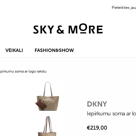
Pieteikties 
VEIKALI
FASHION&SHOW
epirkumu soma ar logo rakstu
DKNY
Iepirkumu soma ar lo
€
219,00