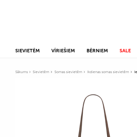
SIEVIETĒM
VĪRIEŠIEM
BĒRNIEM
SALE
Sākums
Sievietēm
Somas sievietēm
Ikdienas somas sievietēm
I