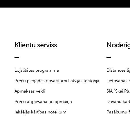
Klientu serviss
Noderīg
Lojalitātes programma
Distances l
Preču piegādes nosacījumi Latvijas teritorijā
Lietošanas 
Apmaksas veidi
SIA “Skai Pl
Preču atgriešana un apmaiņa
Dāvanu kar
Iekšējās kārtības noteikumi
Pasākumu f