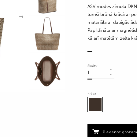
ASV modes zīmola DKNY 
tumši brūnā krāsā ar pe
materiāla ar dabīgās ād
Papildināta ar magnētis
kā arī matētām zelta kr
Skaits:
Iepirkumu
soma
ar
Krāsa
logo
rakstu
quantity
Pievienot groza