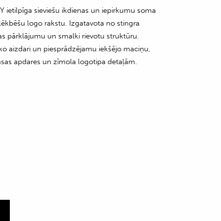
ietilpīga sieviešu ikdienas un iepirkumu soma
lēkbēšu logo rakstu. Izgatavota no stingra
as pārklājumu un smalki rievotu struktūru.
ko aizdari un piesprādzējamu iekšējo maciņu,
āsas apdares un zīmola logotipa detaļām.
m