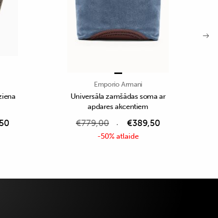
Emporio Armani
ziena
Universāla zamšādas soma ar
apdares akcentiem
50
€
779,00
€
389,50
-50% atlaide