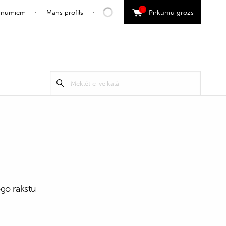
0
jaunumiem
Mans profils
Pirkumu grozs
Search
Meklēt
for:
go rakstu