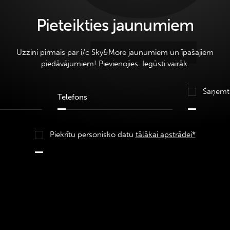
Pieteikties jaunumiem
Uzzini pirmais par i/c Sky&More jaunumiem un īpašajiem
piedāvājumiem! Pievienojies. Iegūsti vairāk.
Saņemt
Piekrītu personisko datu
tālākai apstrādei*