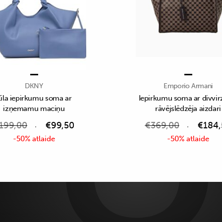
DKNY
Emporio Armani
ila iepirkumu soma ar
Iepirkumu soma ar divvir
izņemamu maciņu
rāvējslēdzēja aizdari
199,00
€
99,50
€
369,00
€
184,
-50% atlaide
-50% atlaide