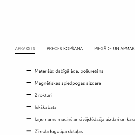
APRAKSTS
PRECES KOPŠANA
PIEGĀDE UN APMAK
Materiāls: dabīgā āda, poliuretāns
Magnētiskas spiedpogas aizdare
2 rokturi
Iekškabata
Izņemams maciņš ar rāvējslēdzēja aizdari un kar
Zīmola logotipa detaļas