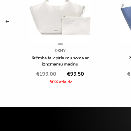
DKNY
Krēmbalta iepirkumu soma ar
Z
izņemamu maciņu
€
199,00
€
99,50
€
-50% atlaide