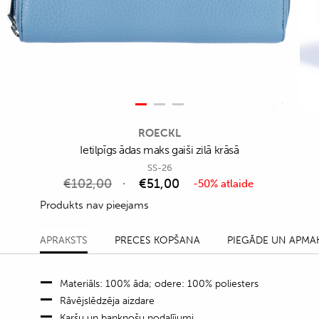
ROECKL
Ietilpīgs ādas maks gaiši zilā krāsā
SS-26
€
102,00
€
51,00
-50% atlaide
Produkts nav pieejams
APRAKSTS
PRECES KOPŠANA
PIEGĀDE UN APMA
Materiāls: 100% āda; odere: 100% poliesters
Rāvējslēdzēja aizdare
Karšu un banknošu nodalījumi