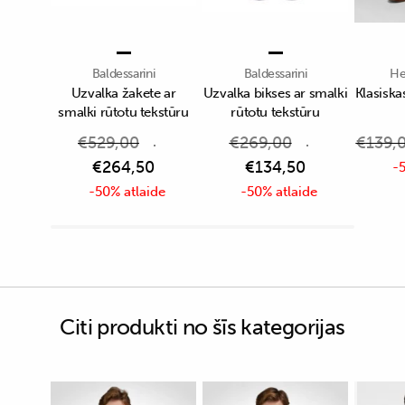
Baldessarini
Baldessarini
He
Uzvalka žakete ar
Uzvalka bikses ar smalki
Klasiska
smalki rūtotu tekstūru
rūtotu tekstūru
€
529,00
€
269,00
€
139,
€
264,50
€
134,50
-5
-50% atlaide
-50% atlaide
Citi produkti no šīs kategorijas