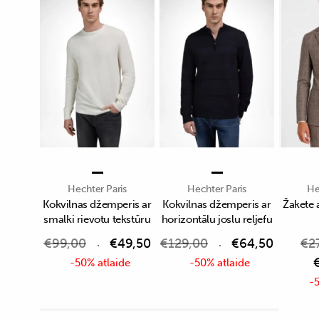
Hechter Paris
Hechter Paris
He
Kokvilnas džemperis ar
Kokvilnas džemperis ar
Žakete 
smalki rievotu tekstūru
horizontālu joslu reljefu
€
99,00
€
49,50
€
129,00
€
64,50
€
2
-50% atlaide
-50% atlaide
-5