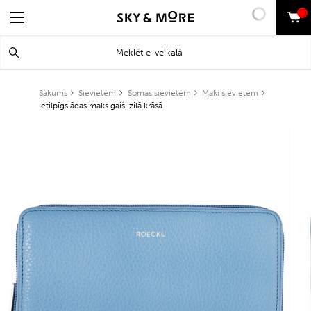
0
Search
Meklēt
for:
Sākums
Sievietēm
Somas sievietēm
Maki sievietēm
Ietilpīgs ādas maks gaiši zilā krāsā