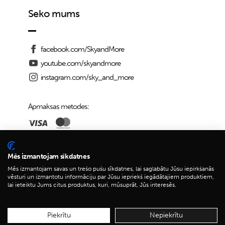
Seko mums
facebook.com/SkyandMore
youtube.com/skyandmore
instagram.com/sky_and_more
Apmaksas metodes:
Piegādes iespējas:
Mēs izmantojam sīkdatnes
Mēs izmantojam savas un trešo pušu sīkdatnes, lai saglabātu Jūsu iepirkšanās
vēsturi un izmantotu informāciju par Jūsu iepriekš iegādātajiem produktiem,
lai ieteiktu Jums citus produktus, kuri, mūsuprāt, Jūs interesēs.
© 2026 Sky&More
Piekrītu
Nepiekrītu