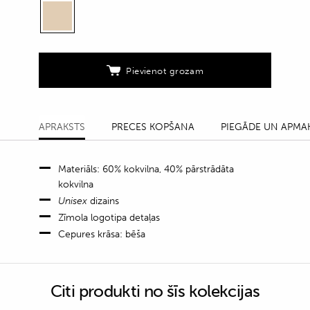
zīmola
emblēmu
quantity
Pievienot grozam
APRAKSTS
PRECES KOPŠANA
PIEGĀDE UN APMA
Materiāls: 60% kokvilna, 40% pārstrādāta
kokvilna
Unisex
dizains
Zīmola logotipa detaļas
Cepures krāsa: bēša
Citi produkti no šīs kolekcijas