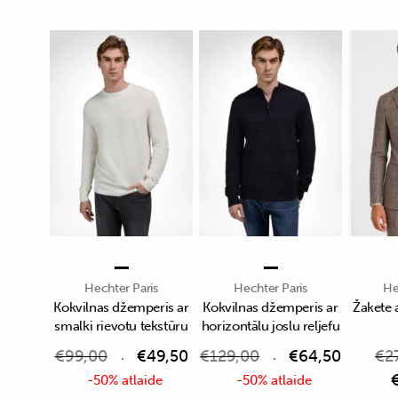
Hechter Paris
Hechter Paris
He
Kokvilnas džemperis ar
Kokvilnas džemperis ar
Žakete 
smalki rievotu tekstūru
horizontālu joslu reljefu
€
99,00
€
49,50
€
129,00
€
64,50
€
2
-50% atlaide
-50% atlaide