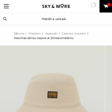
0
Search
Meklēt
for:
Sākums
Vīriešiem
Aksesuāri
Cepures vīriešiem
Kokvilnas džinsu cepure ar zīmola emblēmu