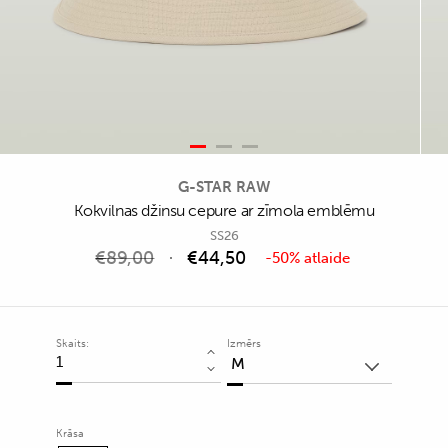
G-STAR RAW
Kokvilnas džinsu cepure ar zīmola emblēmu
SS26
€
89,00
€
44,50
-50% atlaide
Skaits:
Izmērs
Kokvilnas
džinsu
cepure
ar
Krāsa