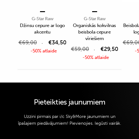
G-Star Raw
G-Star Raw
Džinsu cepure ar logo
Organiskās kokvilnas
Beisbola
akcentu
beisbola cepure
lo
vīriešiem
€
69,00
€
34,50
€
69,0
€
59,00
€
29,50
-50% atlaide
-5
-50% atlaide
Pieteikties jaunumiem
Uzzini pirmais par i/c Sky&More jaunumiem un
īpašajiem piedāvājumiem! Pievienojies. Iegūsti vairāk.