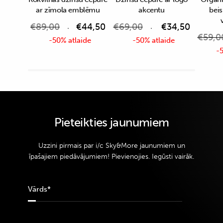
ar zīmola emblēmu
akcentu
bei
€
89,00
€
44,50
€
69,00
€
34,50
€
59,0
-50% atlaide
-50% atlaide
-5
Pieteikties jaunumiem
Uzzini pirmais par i/c Sky&More jaunumiem un
īpašajiem piedāvājumiem! Pievienojies. Iegūsti vairāk.