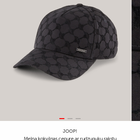
JOOP!
Melna kokvilnas cepure ar rudzupuķu rakstu