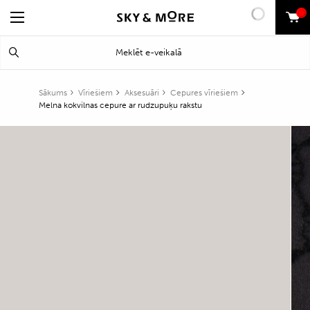
0
Search
Meklēt
for:
Sākums
Vīriešiem
Aksesuāri
Cepures vīriešiem
Melna kokvilnas cepure ar rudzupuķu rakstu