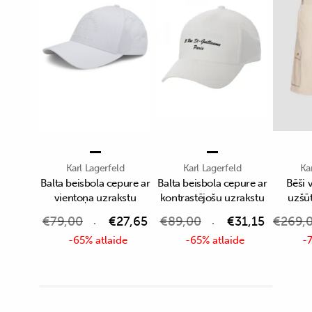
Karl Lagerfeld
Karl Lagerfeld
Ka
Balta beisbola cepure ar
Balta beisbola cepure ar
Bēši v
vientoņa uzrakstu
kontrastējošu uzrakstu
uzšū
€
79,00
€
27,65
€
89,00
€
31,15
€
269,
-65% atlaide
-65% atlaide
-7