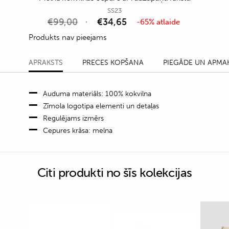
SS23
€
99,00
€
34,65
-65% atlaide
Produkts nav pieejams
APRAKSTS
PRECES KOPŠANA
PIEGĀDE UN APMA
Auduma materiāls: 100% kokvilna
Zīmola logotipa elementi un detaļas
Regulējams izmērs
Cepures krāsa: melna
Citi produkti no šīs kolekcijas