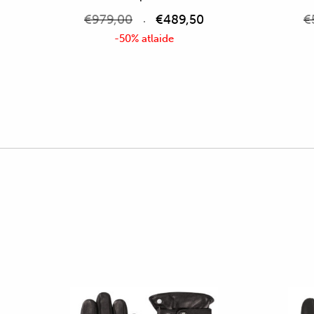
€
979,00
€
489,50
€
-50% atlaide