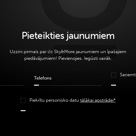
Pieteikties jaunumiem
Uzzini pirmais par i/c Sky&More jaunumiem un īpašajiem
piedāvājumiem! Pievienojies. Iegūsti vairāk.
Saņemt
Piekrītu personisko datu
tālākai apstrādei*