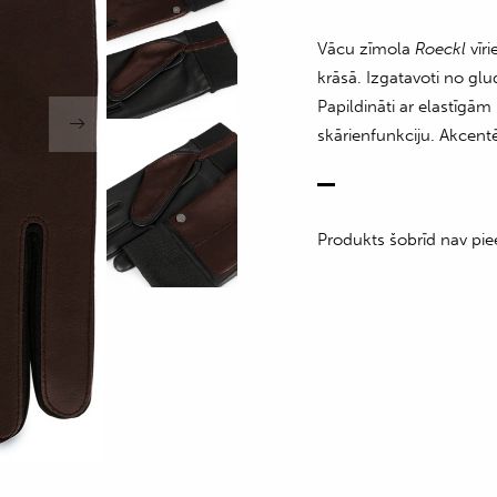
Vācu zīmola
Roeckl
vīr
krāsā. Izgatavoti no gl
Papildināti ar elastīgām
skārienfunkciju. Akcent
Produkts šobrīd nav pie