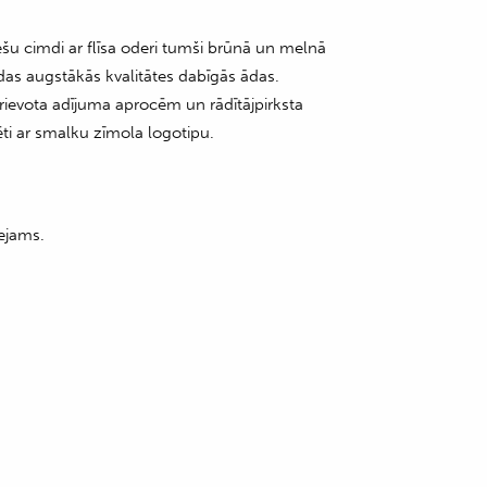
iešu cimdi ar flīsa oderi tumši brūnā un melnā
udas augstākās kvalitātes dabīgās ādas.
 rievota adījuma aprocēm un rādītājpirksta
ēti ar smalku zīmola logotipu.
ejams.