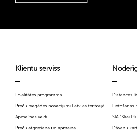
Klientu serviss
Noderīg
Lojalitātes programma
Distances l
Preču piegādes nosacījumi Latvijas teritorijā
Lietošanas 
Apmaksas veidi
SIA “Skai Pl
Preču atgriešana un apmaiņa
Dāvanu kar