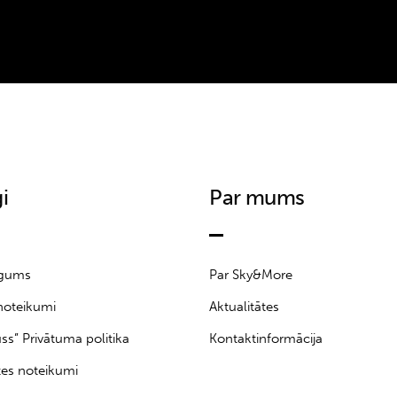
i
Par mums
īgums
Par Sky&More
noteikumi
Aktualitātes
uss” Privātuma politika
Kontaktinformācija
tes noteikumi