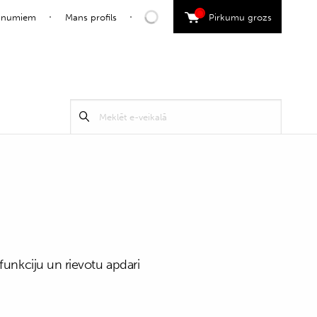
0
jaunumiem
Mans profils
Pirkumu grozs
Search
Meklēt
for:
funkciju un rievotu apdari