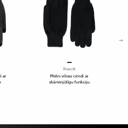
Roeckl
i ar
Melni vilnas cimdi ar
u
skārienjūtīgu funkciju