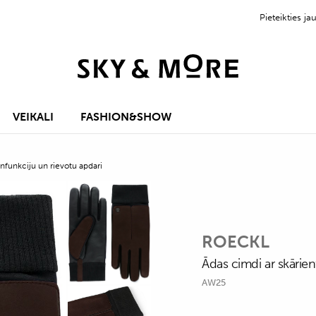
Pieteikties 
VEIKALI
FASHION&SHOW
enfunkciju un rievotu apdari
ROECKL
Ādas cimdi ar skārien
AW25