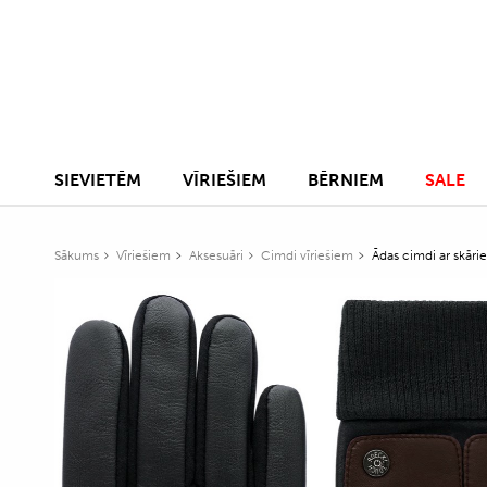
SIEVIETĒM
VĪRIEŠIEM
BĒRNIEM
SALE
Sākums
Vīriešiem
Aksesuāri
Cimdi vīriešiem
Ādas cimdi ar skāri