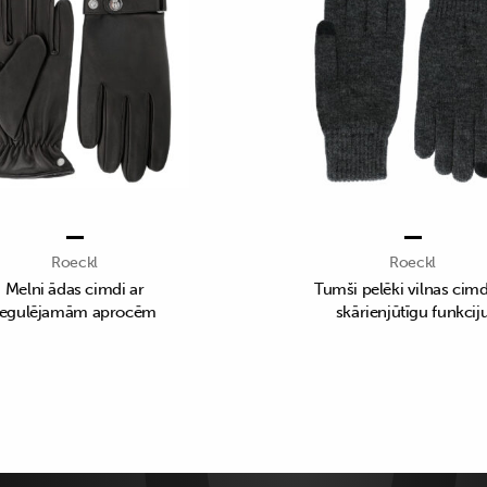
Roeckl
Roeckl
Melni ādas cimdi ar
Tumši pelēki vilnas cimd
regulējamām aprocēm
skārienjūtīgu funkcij