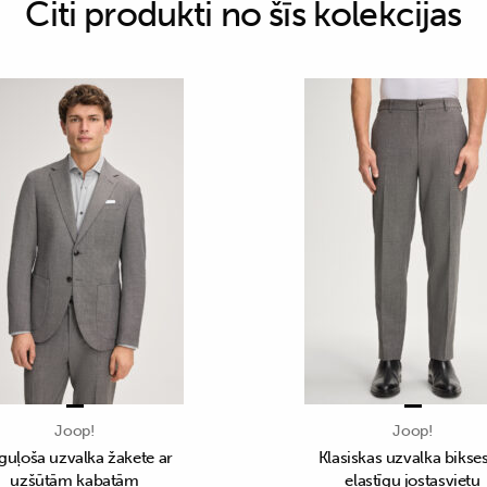
Citi produkti no šīs kolekcijas
Joop!
Joop!
guļoša uzvalka žakete ar
Klasiskas uzvalka bikses
uzšūtām kabatām
elastīgu jostasvietu