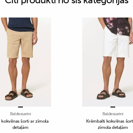
Citi produkti no šīs kategorijas
Baldessarini
Baldessarini
 kokvilnas šorti ar zīmola
Krēmbalti kokvilnas šort
detaļām
zīmola detaļām