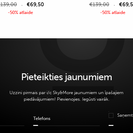
€
139,00
€
69,50
€
139,00
€
69,
-50% atlaide
-50% atlaide
Pieteikties jaunumiem
Uzzini pirmais par i/c Sky&More jaunumiem un īpašajiem
piedāvājumiem! Pievienojies. Iegūsti vairāk.
Saņemt