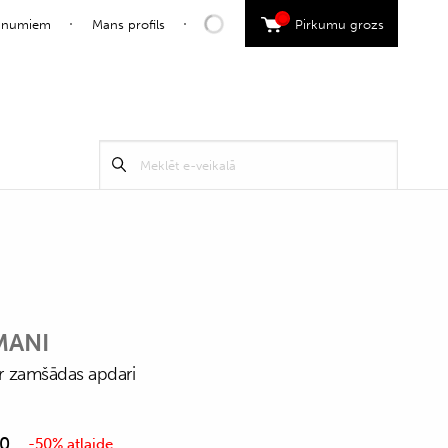
0
jaunumiem
Mans profils
Pirkumu grozs
Search
Meklēt
for:
MANI
 ar zamšādas apdari
50
-50% atlaide