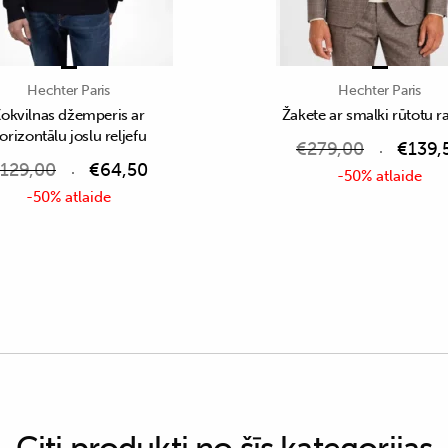
Hechter Paris
Hechter Paris
okvilnas džemperis ar
Žakete ar smalki rūtotu r
orizontālu joslu reljefu
€
279,00
€
139,
129,00
€
64,50
-50% atlaide
-50% atlaide