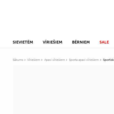
SIEVIETĒM
VĪRIEŠIEM
BĒRNIEM
SALE
Sākums
Vīriešiem
Apavi vīriešiem
Sporta apavi vīriešiem
Sportisk