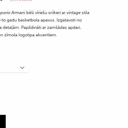
porio Armani
bēši vīriešu snīkeri ar
vintage
stila
0-to gadu basketbola apavus. Izgatavoti no
da detaļām. Papildināti ar zamšādas apdari,
n zīmola logotipa akcentiem.
m