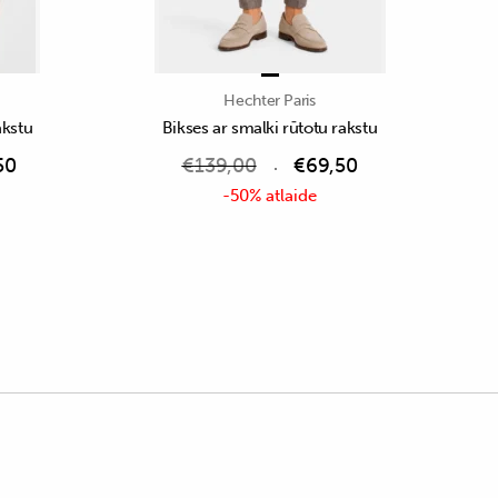
Hechter Paris
akstu
Bikses ar smalki rūtotu rakstu
50
€
139,00
€
69,50
-50% atlaide