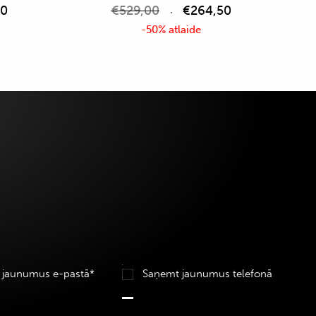
50
€
529,00
€
264,50
-50% atlaide
 jaunumus e-pastā*
Saņemt jaunumus telefonā