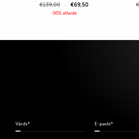
€
139,00
€
69,50
-50% atlaide