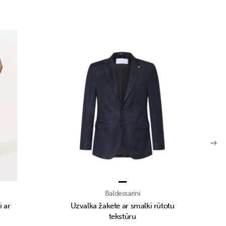
Baldessarini
i ar
Uzvalka žakete ar smalki rūtotu
tekstūru