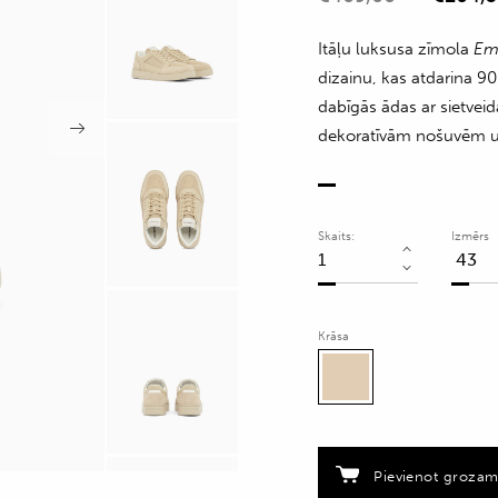
Itāļu luksusa zīmola
Em
dizainu, kas atdarina 9
dabīgās ādas ar sietvei
dekoratīvām nošuvēm u
Skaits:
Izmērs
Sportiskā
stila
apavi
Krāsa
ar
zamšādas
apdari
quantity
Pievienot groza