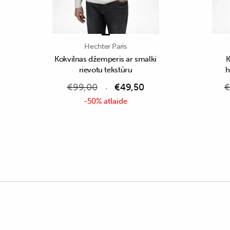
Hechter Paris
Kokvilnas džemperis ar smalki
K
rievotu tekstūru
h
€
99,00
€
49,50
€
-50% atlaide