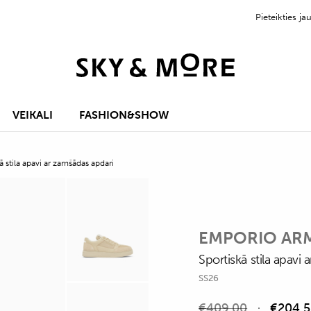
Pieteikties 
VEIKALI
FASHION&SHOW
ā stila apavi ar zamšādas apdari
EMPORIO AR
Sportiskā stila apavi
SS26
€
409,00
€
204,