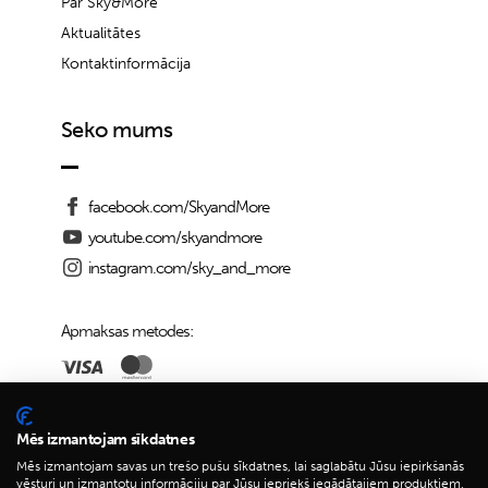
Par Sky&More
Aktualitātes
Kontaktinformācija
Seko mums
facebook.com/SkyandMore
youtube.com/skyandmore
instagram.com/sky_and_more
Apmaksas metodes:
Piegādes iespējas:
Mēs izmantojam sīkdatnes
Mēs izmantojam savas un trešo pušu sīkdatnes, lai saglabātu Jūsu iepirkšanās
vēsturi un izmantotu informāciju par Jūsu iepriekš iegādātajiem produktiem,