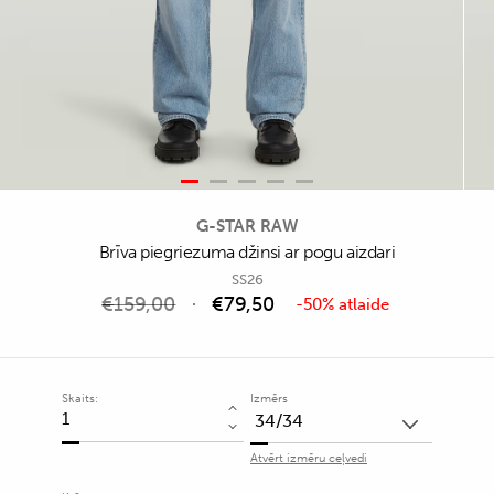
G-STAR RAW
Brīva piegriezuma džinsi ar pogu aizdari
SS26
€
159,00
€
79,50
-50% atlaide
Skaits:
Izmērs
Brīva
piegriezuma
Atvērt izmēru ceļvedi
džinsi