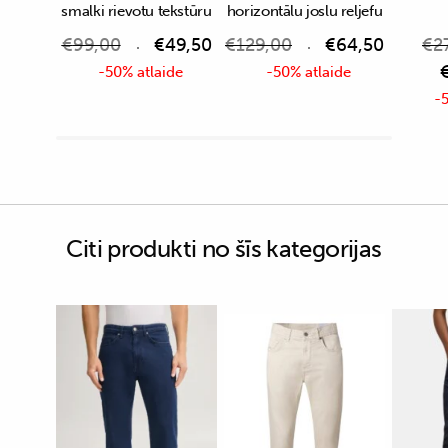
smalki rievotu tekstūru
horizontālu joslu reljefu
€
99,00
€
49,50
€
129,00
€
64,50
€
2
-50% atlaide
-50% atlaide
-5
Citi produkti no šīs kategorijas