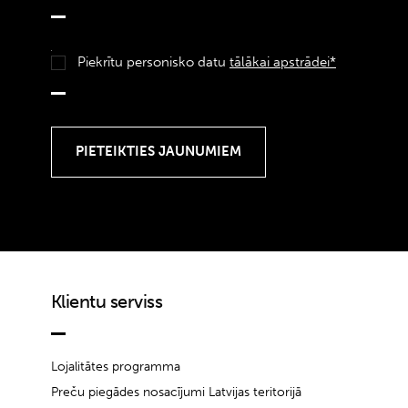
Piekrītu personisko datu
tālākai apstrādei*
Klientu serviss
Lojalitātes programma
Preču piegādes nosacījumi Latvijas teritorijā