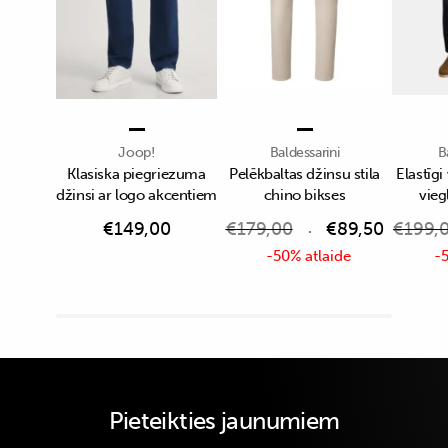
Joop!
Baldessarini
B
Klasiska piegriezuma
Pelēkbaltas džinsu stila
Elastīgi
džinsi ar logo akcentiem
chino bikses
vieg
€
149,00
€
179,00
€
89,50
€
199,
-50% atlaide
-5
Pieteikties jaunumiem