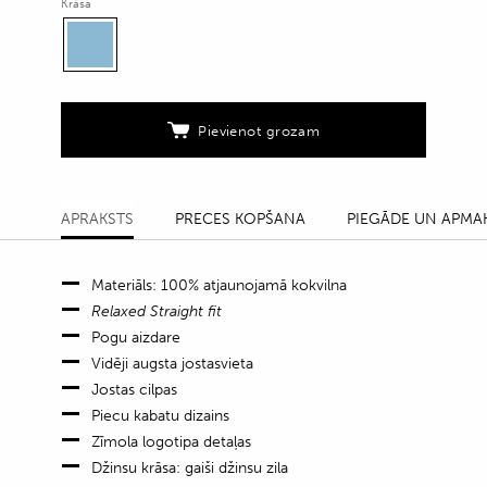
ar
Krāsa
pogu
aizdari
quantity
Pievienot grozam
APRAKSTS
PRECES KOPŠANA
PIEGĀDE UN APMA
Materiāls: 100% atjaunojamā kokvilna
Relaxed Straight fit
Pogu aizdare
Vidēji augsta jostasvieta
Jostas cilpas
Piecu kabatu dizains
Zīmola logotipa detaļas
Džinsu krāsa: gaiši džinsu zila